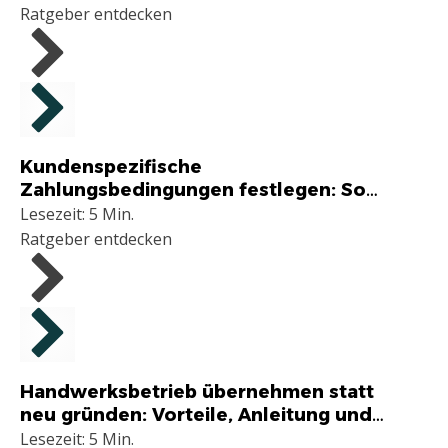
Ratgeber entdecken
Handwerker
Kundenspezifische
Zahlungsbedingungen festlegen: So
profitieren Handwerksbetriebe von
Lesezeit: 5 Min.
individueller Flexibilität
Ratgeber entdecken
Handwerker
Handwerksbetrieb übernehmen statt
neu gründen: Vorteile, Anleitung und
sinnvoll?
Lesezeit: 5 Min.