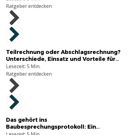
Ratgeber entdecken
Handwerker
Teilrechnung oder Abschlagsrechnung?
Unterschiede, Einsatz und Vorteile für
Handwerker
Lesezeit: 5 Min.
Ratgeber entdecken
Handwerker
Das gehört ins
Baubesprechungsprotokoll: Ein
umfassender Ratgeber für
Lesezeit: 5 Min.