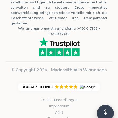
sämtliche wichtigen Unternehmensprozesse zentral zu
verwalten und zu steuern. Diese innovative
Softwarelösung bringt zahlreiche Vorteile mit sich, die
Geschäftsprozesse effizienter und transparenter
gestalten.
Wir sind nur einen Anruf entfernt: (+49) 0 7195 -
92997700
© Copyright 2024 - Made with ❤️ in Winnenden
0 Tools aktiv
WCAG 2.1 konform
AUSGEZEICHNET
Visuelle Barrierefreiheit
6
Cookie Einstellungen
Impressum
Textgröße anpassen
AA
AGB
Vergrößern oder verkleinern Sie die Schriftgröße für
bessere Lesbarkeit