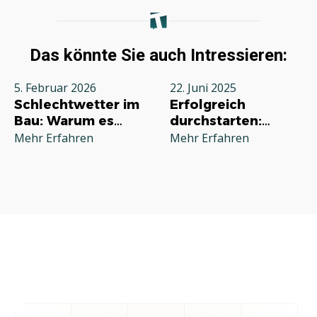
Das könnte Sie auch Intressieren:
5. Februar 2026
22. Juni 2025
Schlechtwetter im
Erfolgreich
Bau: Warum es
durchstarten:
jeden Betrieb
Deine
Mehr Erfahren
Mehr Erfahren
betrifft und wie Sie
Grundausstattung
richtig reagieren
für die
Selbstständigkeit
im Handwerk