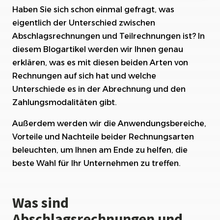
Haben Sie sich schon einmal gefragt, was
Definition und Zweck von Abschlagsrechnungen
eigentlich der Unterschied zwischen
Definition und Zweck von Teilrechnungen
Abschlagsrechnungen und Teilrechnungen ist? In
diesem Blogartikel werden wir Ihnen genau
Unterschiede in der Abrechnung und
erklären, was es mit diesen beiden Arten von
Zahlungsmodalitäten
Rechnungen auf sich hat und welche
Anwendungsbereiche von
Unterschiede es in der Abrechnung und den
Abschlagsrechnungen
Zahlungsmodalitäten gibt.
Anwendungsbereiche von Teilrechnungen
Außerdem werden wir die Anwendungsbereiche,
Vorteile und Nachteile beider Rechnungsarten
Vorteile und Nachteile von
Abschlagsrechnungen
beleuchten, um Ihnen am Ende zu helfen, die
beste Wahl für Ihr Unternehmen zu treffen.
Vorteile und Nachteile von Teilrechnungen
Fazit
Was sind
Abschlagsrechnungen und