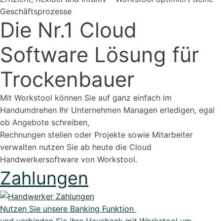
Organisiere deine Aufträge in Überischtlichen
Geschäftsprozesse
Projekten
Die Nr.1 Cloud
Software Lösung für
Vertriebspartner werden
Trockenbauer
Mit Workstool können Sie auf ganz einfach im
Handumdrehen Ihr Unternehmen Managen erledigen, egal
Erweiterungen
ob Angebote schreiben,
Rest-API Schnittstelle
Rechnungen stellen oder Projekte sowie Mitarbeiter
Einfacher Import von Daten oder Lieferanten
Ki-Funktionen
verwalten nutzen Sie ab heute die Cloud
Magazin
Handwerkersoftware von Workstool.
Bei uns findest du spannendes Blogartikel vieles mehr ...
Zahlungen
Nutzen Sie unsere Banking Funktion