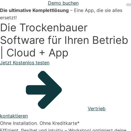
Demo buchen
Projekten
Support & Hilfe
Die ultimative Komplettlösung
– Eine App, die sie alles
ersetzt!
Die
Trockenbauer
Software für Ihren Betrieb
| Cloud + App
Bestellungen
Jetzt Kostenlos testen
Onboarding Pakete
Organisiere deine Aufträge in Überischtlichen
Projekten
Vertrieb
kontaktieren
Support-Pakete
Ohne Installation. Ohne Kreditkarte*
Alle Funktionen ansehen
Effizient, flexibel und intuitiv – Workstool optimiert deine