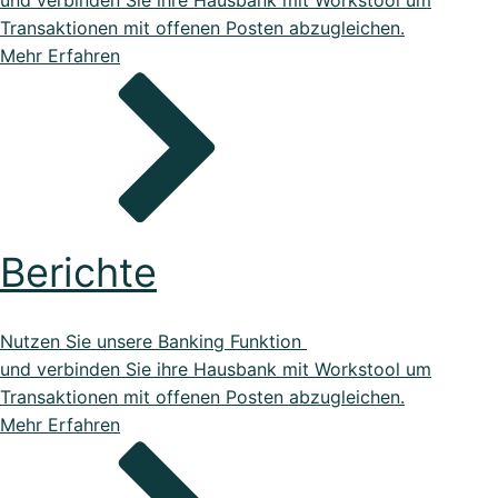
und verbinden Sie ihre Hausbank mit Workstool um
DATEV Export
Transaktionen mit offenen Posten abzugleichen.
Übergeben Sie Ihre Daten ganze einfach an DATEV
Mehr Erfahren
Lexikon
Bei uns im Lexikon findest du zu allen Fachbegriffen die
passende ...
Alle Erweiterungen ansehen
Berichte
Organisiere deine Aufträge in Überischtlichen Projekten
Roadmap & Ideen
Nutzen Sie unsere Banking Funktion
Eine klare Roadmap ist der Schlüssel, um innovative
und verbinden Sie ihre Hausbank mit Workstool um
Ideen...
Transaktionen mit offenen Posten abzugleichen.
Mehr Erfahren