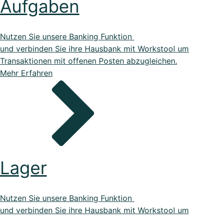
Aufgaben
Nutzen Sie unsere Banking Funktion
Kostenlose
Rechner
und verbinden Sie ihre Hausbank mit Workstool um
Einfache Werte berechnen mit unseren Rechnern...
Transaktionen mit offenen Posten abzugleichen.
Mehr Erfahren
Wer sind wir?
Workstool makes team work. Jung, Dynamisch und
Lager
Kreativ.
Nutzen Sie unsere Banking Funktion
und verbinden Sie ihre Hausbank mit Workstool um