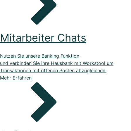
Referenzen
Schauen Sie einen kleinen Auszug
Mitarbeiter Chats
unserer Referenzen an...
Nutzen Sie unsere Banking Funktion
und verbinden Sie ihre Hausbank mit Workstool um
Transaktionen mit offenen Posten abzugleichen.
Mehr Erfahren
Vorlagen
Nutzen Sie unsere Kostenlosen Vorlagen um...