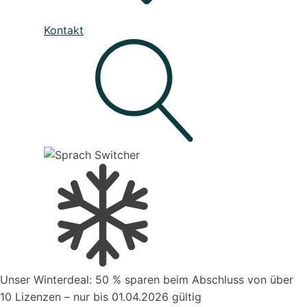
Unser Service
Kontakt
Den besten Service für Ihre Business-Software, die deine
Prozesse verbessert
Live - System Status
Mahnwesen
Organisiere deine Aufträge in Überischtlichen
Projekten
Suche
Kontakt zum Vertrieb
Unser Winterdeal: 50 % sparen beim Abschluss von über
Aufträge verwalten
10 Lizenzen – nur bis 01.04.2026 gültig
Organisiere deine Aufträge in Überischtlichen