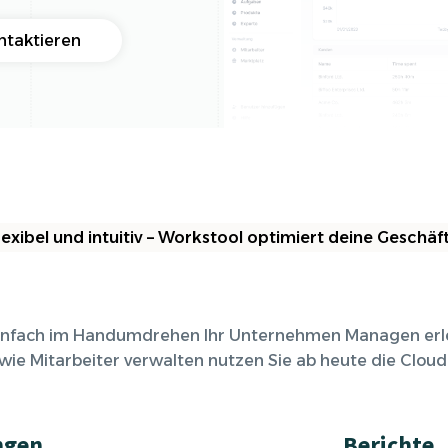
Referenzen
Orga
Über
Schauen Sie einen kleinen Auszug
ntaktieren
unserer Referenzen an...
 flexibel und intuitiv – Workstool optimiert deine Geschä
einfach im Handumdrehen Ihr Unternehmen Managen erl
wie Mitarbeiter verwalten nutzen Sie ab heute die Clo
ngen
Berichte