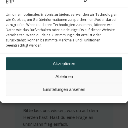
Bevorzugte Kontaktmethode
Um dir ein optimales Erlebnis zu bieten, verwenden wir Technologien
wie Cookies, um Geräteinformationen zu speichern und/oder darauf
zuzugreifen. Wenn du diesen Technologien zustimmst, können wir
Daten wie das Surfverhalten oder eindeutige IDs auf dieser Website
Deine E-Mail-Adresse
verarbeiten. Wenn du deine Zustimmung nicht erteilst oder
(erforderlich)
zurückziehst, können bestimmte Merkmale und Funktionen
beeinträchtigt werden.
Email Address
Akzeptieren
Confirm Email Address
Ablehnen
Einstellungen ansehen
Was beschäftigt dich?
Bitte lass uns wissen, was du auf dem
Herzen hast. Hast du eine Frage an
uns? Dann frag einfach.