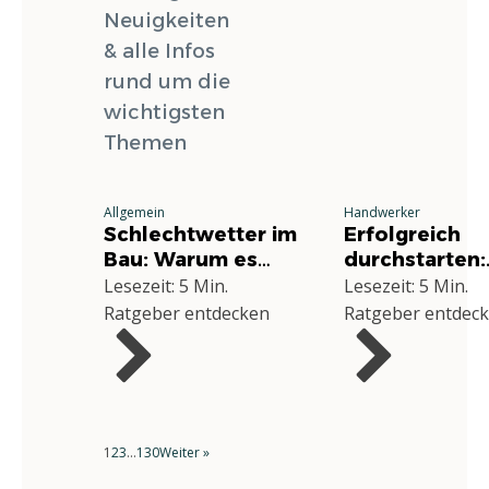
Neuigkeiten
& alle Infos
rund um die
wichtigsten
Themen
Allgemein
Handwerker
Schlechtwetter im
Erfolgreich
Bau: Warum es
durchstarten:
jeden Betrieb
Deine
Lesezeit: 5 Min.
Lesezeit: 5 Min.
betrifft und wie Sie
Grundausstat
Ratgeber entdecken
Ratgeber entdec
richtig reagieren
für die
Selbstständig
im Handwerk
1
2
3
…
130
Weiter »