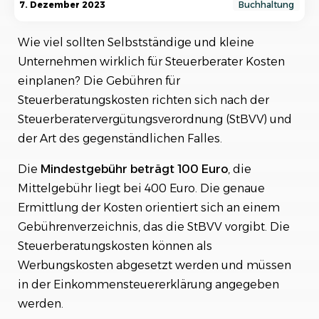
7. Dezember 2023
Buchhaltung
Beratung für Selbstständige und kleine
Unternehmen
Wie viel sollten Selbstständige und kleine
Die verschiedenen Kostenfaktoren bei der
Unternehmen wirklich für Steuerberater Kosten
Beauftragung eines Steuerberaters
einplanen? Die Gebühren für
Steuerberatungskosten richten sich nach der
Pauschalhonorar oder Stundenhonorar –
Welche Abrechnungsart ist sinnvoller?
Steuerberatervergütungsverordnung (StBVV) und
der Art des gegenständlichen Falles.
Wie viel sollten Selbstständige in der
Gründungsphase für einen Steuerberater
Die
Mindestgebühr beträgt 100 Euro
, die
investieren?
Mittelgebühr liegt bei 400 Euro. Die genaue
Ermittlung der Kosten orientiert sich an einem
Einsparpotenziale durch eine gute Buchhaltung
Gebührenverzeichnis, das die StBVV vorgibt. Die
Steuerberatungskosten können als
Preise vergleichen: Was kostet ein guter
Werbungskosten abgesetzt werden und müssen
Steuerberater im Durchschnitt?
in der Einkommensteuererklärung angegeben
Vertrauen ist wichtig: Worauf sollte man bei der
werden.
Auswahl eines geeigneten Steuerberaters