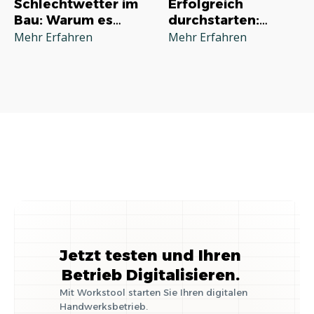
Schlechtwetter im
Erfolgreich
Bau: Warum es
durchstarten:
jeden Betrieb
Deine
Mehr Erfahren
Mehr Erfahren
betrifft und wie Sie
Grundausstattung
richtig reagieren
für die
Selbstständigkeit
im Handwerk
Jetzt testen und Ihren
Betrieb Digitalisieren.
Mit Workstool starten Sie Ihren digitalen
Handwerksbetrieb.