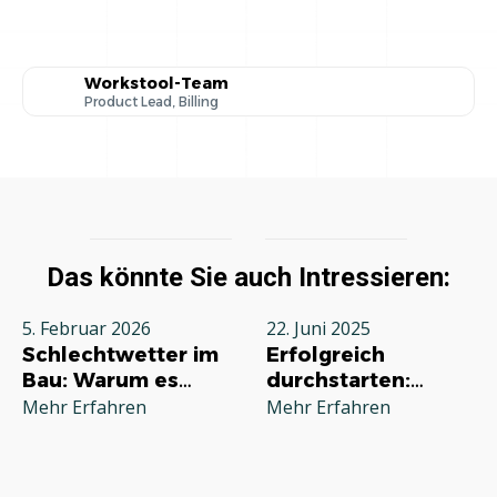
Workstool-Team
Product Lead, Billing
Das könnte Sie auch Intressieren:
5. Februar 2026
22. Juni 2025
Schlechtwetter im
Erfolgreich
Bau: Warum es
durchstarten:
jeden Betrieb
Deine
Mehr Erfahren
Mehr Erfahren
betrifft und wie Sie
Grundausstattung
richtig reagieren
für die
Selbstständigkeit