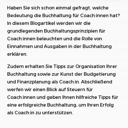
Haben Sie sich schon einmal gefragt, welche
Grundlegende Buchhaltungsprinzipien für
Coach:innen
Bedeutung die Buchhaltung für Coach:innen hat?
In diesem Blogartikel werden wir die
Die wichtigsten 3 Punkte für die Buchhaltung
grundlegenden Buchhaltungsprinzipien für
bei einem Coach
Coach:innen beleuchten und die Rolle von
Die Rolle von Einnahmen und Ausgaben in der
Einnahmen und Ausgaben in der Buchhaltung
Buchhaltung
erklären.
Kleinunternehmerregelung für Coaches
Zudem erhalten Sie Tipps zur Organisation Ihrer
(Trainer)
Buchhaltung sowie zur Kunst der Budgetierung
Tipps für die Organisation Ihrer Buchhaltung als
und Finanzplanung als Coach:in. Abschließend
Coach:in
werfen wir einen Blick auf Steuern für
Coach:innen und geben Ihnen hilfreiche Tipps für
Zeiterfassung als Coache & Trainer
eine erfolgreiche Buchhaltung, um Ihren Erfolg
Die Kunst der Budgetierung und Finanzplanung
als Coach:in zu unterstützen.
für Coach:innen