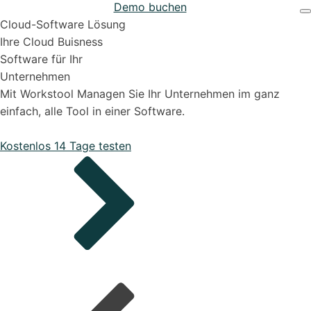
Demo buchen
Projekten
Support & Hilfe
Cloud-Software Lösung
Ihre Cloud Buisness
Software für Ihr
Unternehmen
Mit Workstool Managen Sie Ihr Unternehmen im ganz
einfach, alle Tool in einer Software.
Bestellungen
Kostenlos 14 Tage testen
Onboarding Pakete
Organisiere deine Aufträge in Überischtlichen
Projekten
Support-Pakete
Alle Funktionen ansehen