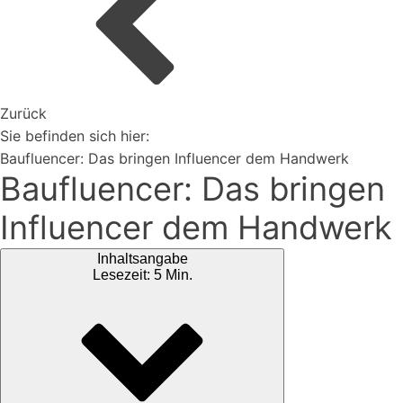
Organisiere deine Aufträge in Überischtlichen
Projekten
Zurück
Vertriebspartner werden
Sie befinden sich hier:
Baufluencer: Das bringen Influencer dem Handwerk
Baufluencer: Das bringen
Erweiterungen
Influencer dem Handwerk
Rest-API Schnittstelle
Einfacher Import von Daten oder Lieferanten
Inhaltsangabe
Ki-Funktionen
Lesezeit: 5 Min.
Magazin
Bei uns findest du spannendes Blogartikel vieles mehr ...