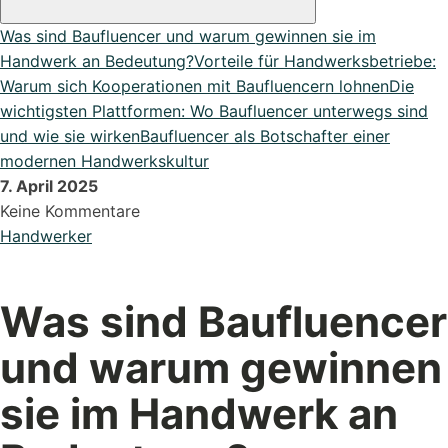
DATEV Export
Was sind Baufluencer und warum gewinnen sie im
Übergeben Sie Ihre Daten ganze einfach an DATEV
Handwerk an Bedeutung?
Vorteile für Handwerksbetriebe:
Lexikon
Warum sich Kooperationen mit Baufluencern lohnen
Die
Bei uns im Lexikon findest du zu allen Fachbegriffen die
wichtigsten Plattformen: Wo Baufluencer unterwegs sind
passende ...
und wie sie wirken
Baufluencer als Botschafter einer
modernen Handwerkskultur
7. April 2025
Keine Kommentare
Alle Erweiterungen ansehen
Handwerker
Organisiere deine Aufträge in Überischtlichen Projekten
Roadmap & Ideen
Was sind Baufluencer
Eine klare Roadmap ist der Schlüssel, um innovative
und warum gewinnen
Ideen...
sie im Handwerk an