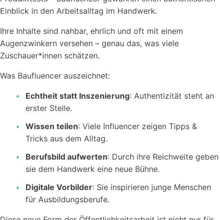
Einblick in den Arbeitsalltag im Handwerk.
Ihre Inhalte sind nahbar, ehrlich und oft mit einem
Kostenlose
Rechner
Augenzwinkern versehen – genau das, was viele
Einfache Werte berechnen mit unseren Rechnern...
Zuschauer*innen schätzen.
Was Baufluencer auszeichnet:
Echtheit statt Inszenierung
: Authentizität steht an
erster Stelle.
Wissen teilen
: Viele Influencer zeigen Tipps &
Tricks aus dem Alltag.
Wer sind wir?
Workstool makes team work. Jung, Dynamisch und
Berufsbild aufwerten
: Durch ihre Reichweite geben
Kreativ.
sie dem Handwerk eine neue Bühne.
Digitale Vorbilder
: Sie inspirieren junge Menschen
für Ausbildungsberufe.
Diese neue Form der Öffentlichkeitsarbeit ist nicht nur für