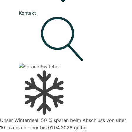
Unser Service
Kontakt
Den besten Service für Ihre Business-Software, die deine
Prozesse verbessert
Live - System Status
Mahnwesen
Organisiere deine Aufträge in Überischtlichen
Projekten
Suche
Kontakt zum Vertrieb
Unser Winterdeal: 50 % sparen beim Abschluss von über
Aufträge verwalten
10 Lizenzen – nur bis 01.04.2026 gültig
Organisiere deine Aufträge in Überischtlichen