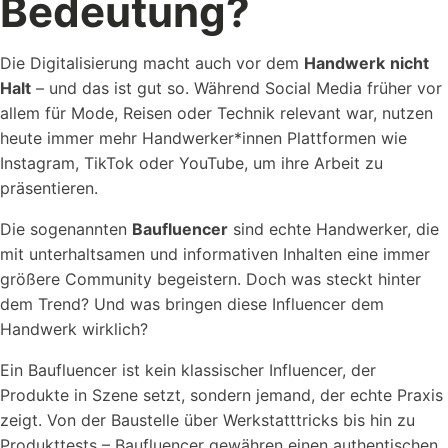
Bedeutung?
Die Digitalisierung macht auch vor dem
Handwerk
nicht
Halt
– und das ist gut so. Während Social Media früher vor
Referenzen
allem für Mode, Reisen oder Technik relevant war, nutzen
Schauen Sie einen kleinen Auszug
heute immer mehr Handwerker*innen Plattformen wie
unserer Referenzen an...
Instagram, TikTok oder YouTube, um ihre Arbeit zu
präsentieren.
Die sogenannten
Baufluencer
sind echte Handwerker, die
mit unterhaltsamen und informativen Inhalten eine immer
größere Community begeistern. Doch was steckt hinter
dem Trend? Und was bringen diese Influencer dem
Vorlagen
Handwerk wirklich?
Nutzen Sie unsere Kostenlosen Vorlagen um...
Ein Baufluencer ist kein klassischer Influencer, der
Produkte in Szene setzt, sondern jemand, der echte Praxis
zeigt. Von der Baustelle über Werkstatttricks bis hin zu
Produkttests – Baufluencer gewähren einen authentischen