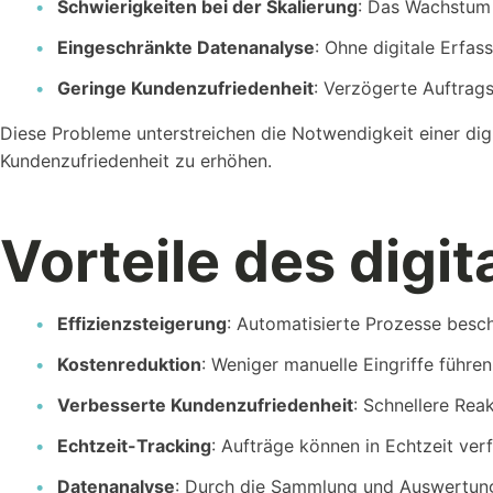
Schwierigkeiten bei der Skalierung
: Das Wachstum 
Eingeschränkte Datenanalyse
: Ohne digitale Erfa
Geringe Kundenzufriedenheit
: Verzögerte Auftrag
Diese Probleme unterstreichen die Notwendigkeit einer dig
Wer sind wir?
Kundenzufriedenheit zu erhöhen.
Workstool makes team work. Jung, Dynamisch und Kreativ
Vorteile des dig
Effizienzsteigerung
: Automatisierte Prozesse besc
Kostenreduktion
: Weniger manuelle Eingriffe führe
Verbesserte Kundenzufriedenheit
: Schnellere Rea
Echtzeit-Tracking
: Aufträge können in Echtzeit ve
Datenanalyse
: Durch die Sammlung und Auswertung