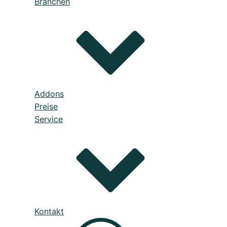
Branchen
Kommunikation
Kalkulation
Einkauf
Lagerve
bäudereinigung
Addons
Preise
Service
Kontakt
Prozesse verbessert