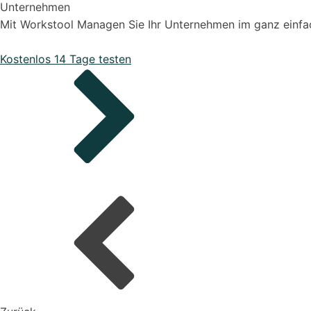
Unternehmen
Mit Workstool Managen Sie Ihr Unternehmen im ganz einfach
Bestellungen
Kostenlos 14 Tage testen
Organisiere deine Aufträge in Überischtlichen Projekten
Onboarding Pakete
Alle Funktionen ansehen
Support-Pakete
Organisiere deine Aufträge in Überischtlichen Projekten