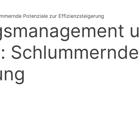
mmernde Potenziale zur Effizienzsteigerung
ragsmanagement 
: Schlummernde 
ung
ssende ...