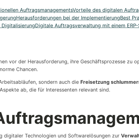
tionellen Auftragsmanagements
Vorteile des digitalen Auf
igerung
Herausforderungen bei der Implementierung
Best Pr
Digitalisierung
Digitale Auftragsverwaltung mit einem ERP
ehmen vor der Herausforderung, ihre Geschäftsprozesse zu o
.
enorme Chancen.
 Arbeitsabläufen, sondern auch die
Freisetzung schlummern
spekte ab, die für Interessenten relevant sind.
s Auftragsmanage
g digitaler Technologien und Softwarelösungen zur
Verwal