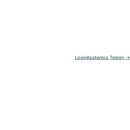
rwaltung
Login
Kostenlos Testen →