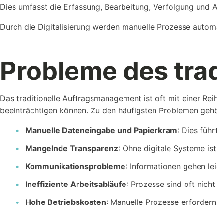
Dies umfasst die Erfassung, Bearbeitung, Verfolgung und A
Durch die Digitalisierung werden manuelle Prozesse automa
Probleme des tra
Vorlagen
Nutzen Sie unsere Kostenlosen Vorlagen um...
Das traditionelle Auftragsmanagement ist oft mit einer Re
beeinträchtigen können. Zu den häufigsten Problemen gehö
Manuelle Dateneingabe und Papierkram
: Dies füh
Mangelnde Transparenz
: Ohne digitale Systeme is
Kommunikationsprobleme
: Informationen gehen le
Kostenlose
Rechner
Ineffiziente Arbeitsabläufe
: Prozesse sind oft nich
Einfache Werte berechnen mit unseren Rechnern...
Hohe Betriebskosten
: Manuelle Prozesse erfordern