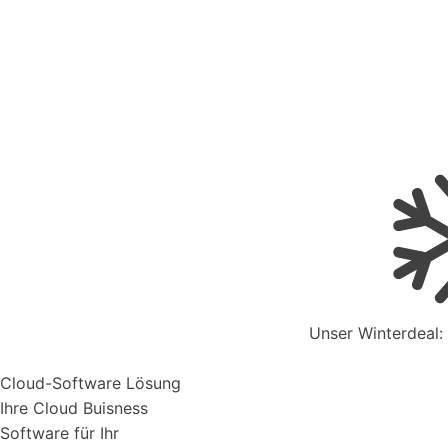
Live - System Status
Mahnwesen
Organisiere deine Aufträge in Überischtlichen Projekten
Kontakt zum Vertrieb
Aufträge verwalten
Unser Winterdeal:
Organisiere deine Aufträge in Überischtlichen Projekten
Support & Hilfe
Cloud-Software Lösung
Ihre Cloud Buisness
Software für Ihr