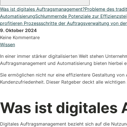
Was ist digitales Auftragsmanagement?
Probleme des tradi
Alle Erweiterungen ansehen
Automatisierung
Schlummernde Potenziale zur Effizienzste
Organisiere deine Aufträge in Überischtlichen Projekten
profitieren Prozessschritte der Auftragsverwaltung von der 
9. Oktober 2024
Keine Kommentare
Wissen
Roadmap & Ideen
In einer immer stärker digitalisierten Welt stehen Untern
Eine klare Roadmap ist der Schlüssel, um innovative Ideen..
Auftragsmanagement und Automatisierung bieten hierbei 
Sie ermöglichen nicht nur eine effizientere Gestaltung von
Kundenzufriedenheit. Dieser Ratgeber deckt alle wichtigen A
Was ist digitale
Referenzen
Schauen Sie einen kleinen Auszug
Digitales Auftragsmanagement bezieht sich auf die Nutzun
unserer Referenzen an...