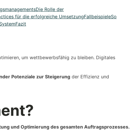
tragsmanagements
Die Rolle der
actices für die erfolgreiche Umsetzung
Fallbeispiele
So
-System
Fazit
ptimieren, um wettbewerbsfähig zu bleiben. Digitales
der Potenziale zur Steigerung
der Effizienz und
ment?
tung und Optimierung des gesamten Auftragsprozesses.