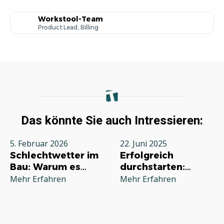
Workstool-Team
Product Lead, Billing
Das könnte Sie auch Intressieren:
5. Februar 2026
22. Juni 2025
Schlechtwetter im
Erfolgreich
Bau: Warum es
durchstarten:
jeden Betrieb
Deine
Mehr Erfahren
Mehr Erfahren
betrifft und wie Sie
Grundausstattung
richtig reagieren
für die
Selbstständigkeit