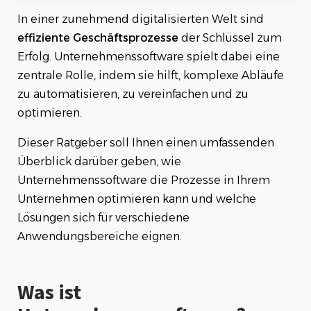
Die Bedeutung der Prozessoptimierung
In einer zunehmend digitalisierten Welt sind
Wichtige Arten von Unternehmenssoftware
effiziente
Geschäftsprozesse
der Schlüssel zum
Erfolg. Unternehmenssoftware spielt dabei eine
1. Enterprise Resource Planning (ERP)
zentrale Rolle, indem sie hilft, komplexe Abläufe
2. Customer Relationship Management (CRM)
zu automatisieren, zu vereinfachen und zu
3. Supply Chain Management (SCM)
optimieren.
4. Human Capital Management (HCM)
5. Workstool – Projektmanagement leicht gemacht
Dieser Ratgeber soll Ihnen einen umfassenden
Warum Workstool?
Überblick darüber geben, wie
Unternehmenssoftware die Prozesse in Ihrem
Auswahl der richtigen Unternehmenssoftware
Unternehmen optimieren kann und welche
Fazit
Lösungen sich für verschiedene
Anwendungsbereiche eignen.
Was ist