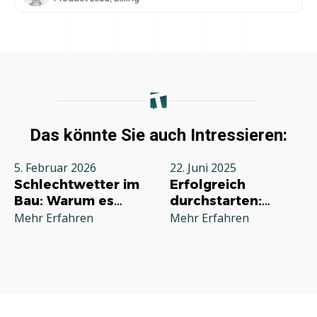
Das könnte Sie auch Intressieren:
5. Februar 2026
22. Juni 2025
Schlechtwetter im
Erfolgreich
Bau: Warum es
durchstarten:
jeden Betrieb
Deine
Mehr Erfahren
Mehr Erfahren
betrifft und wie Sie
Grundausstattung
richtig reagieren
für die
Selbstständigkeit
im Handwerk