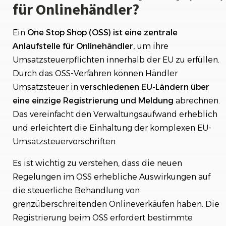
für Onlinehändler?
Fazit: Alles, was Sie über die neuen Regelungen
für einen One Stop Shop (OSS) als Onlinehändler
Ein
One Stop Shop (OSS) ist eine zentrale
wissen müssen.
Anlaufstelle für Onlinehändler,
um ihre
Umsatzsteuerpflichten innerhalb der EU zu erfüllen.
Durch das OSS-Verfahren können Händler
Umsatzsteuer in
verschiedenen EU-Ländern über
eine einzige Registrierung und Meldung
abrechnen.
Das vereinfacht den Verwaltungsaufwand erheblich
und erleichtert die Einhaltung der komplexen EU-
Umsatzsteuervorschriften.
Es ist wichtig zu verstehen, dass die neuen
Regelungen im OSS erhebliche Auswirkungen auf
die steuerliche Behandlung von
grenzüberschreitenden Onlineverkäufen haben. Die
Registrierung beim OSS erfordert bestimmte