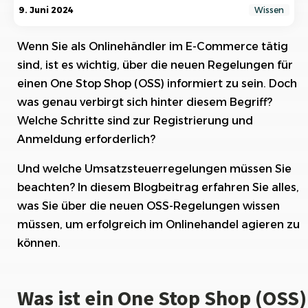
Was ist ein One Stop Shop (OSS) für
9. Juni 2024
Wissen
Onlinehändler?
Wenn Sie als Onlinehändler im E-Commerce tätig
Bedeutung der neuen Regelungen für
Onlinehändler im OSS.
sind, ist es wichtig, über die neuen Regelungen für
einen One Stop Shop (OSS) informiert zu sein. Doch
Registrierung und Anmeldung beim OSS:
was genau verbirgt sich hinter diesem Begriff?
Welche Schritte sind erforderlich?
Welche Schritte sind zur Registrierung und
Umsatzsteuerregelungen im OSS: Was müssen
Anmeldung erforderlich?
Sie beachten?
Und welche Umsatzsteuerregelungen müssen Sie
Meldepflichten und
beachten? In diesem Blogbeitrag erfahren Sie alles,
Dokumentationsanforderungen im OSS.
was Sie über die neuen OSS-Regelungen wissen
Risiken und Konsequenzen bei Nichteinhaltung
müssen, um erfolgreich im Onlinehandel agieren zu
der OSS-Regelungen.
können.
Vorteile eines OSS für Onlinehändler
Was ist ein One Stop Shop (OSS)
Tipps zur erfolgreichen Nutzung eines OSS