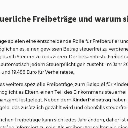
euerliche Freibeträge und warum s
äge spielen eine entscheidende Rolle für Freiberufler un
glichen es, einen gewissen Betrag steuerfrei zu verdien
g durch Steuern zu reduzieren. Der bekannteste Freibetra
 automatisch jedem Steuerpflichtigen zusteht. Im Jahr 2
 und 19.488 Euro für Verheiratete.
es weitere spezielle Freibeträge, zum Beispiel für Kinder
öglicht es Eltern, einen Teil des Einkommens steuerfrei
inanzamt festgelegt. Neben dem
Kinderfreibetrag
haben 
eld, das zusätzlich gezahlt wird und ebenfalls steuerfrei 
ichen Freibeträge kann sich jedes Jahr ändern, daher ist e
eträge informiert zu sein. Als Freiberufler sollten Sie di