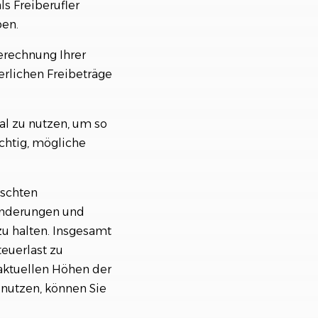
ls Freiberufler
ben.
erechnung Ihrer
erlichen Freibeträge
mal zu nutzen, um so
chtig, mögliche
nschten
sänderungen und
zu halten. Insgesamt
teuerlast zu
aktuellen Höhen der
nutzen, können Sie