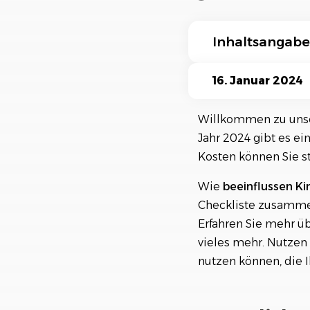
Ki-Funktionen
Inhaltsangabe
Steuerliche Freib
16. Januar 2024
Was sind steuerli
Willkommen zu unser
Jahr 2024 gibt es e
Was sind steuerli
Kosten können Sie s
Überblick über di
Wie
beeinflussen Ki
Tipps zur Optimi
Checkliste zusammen
Erfahren Sie mehr ü
Steuerliche Falls
vieles mehr. Nutzen 
nutzen können, die 