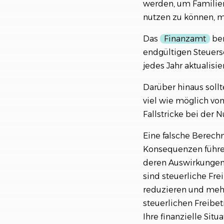
werden, um Familien 
nutzen zu können, mü
Das
Finanzamt
ber
endgültigen Steuersc
jedes Jahr aktualisi
Darüber hinaus sollt
viel wie möglich vo
Fallstricke bei der 
Eine falsche Berech
Konsequenzen führen
deren Auswirkungen 
sind steuerliche Frei
reduzieren und mehr
steuerlichen Freib
Ihre finanzielle Situ