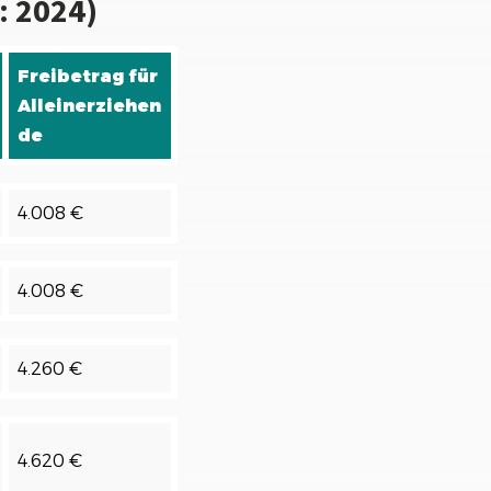
: 2024)
Freibetrag für
Alleinerziehen
de
4.008 €
4.008 €
4.260 €
4.620 €