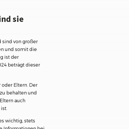
ind sie
d sind von großer
en und somit die
g ist der
024 beträgt dieser
 oder Eltern. Der
 zu behalten und
Eltern auch
ist.
s wichtig, stets
ese Informationen bei