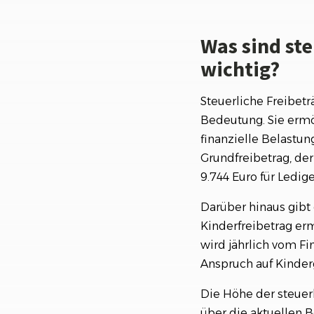
Was sind st
wichtig?
Steuerliche Freibetr
Bedeutung. Sie ermö
finanzielle Belastun
Grundfreibetrag, der
9.744 Euro für Ledige
Darüber hinaus gibt 
Kinderfreibetrag erm
wird jährlich vom F
Anspruch auf Kinderg
Die Höhe der steuerl
über die aktuellen B