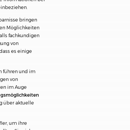
einbeziehen.
parnisse bringen
enen Möglichkeiten
alls fachkundigen
gung von
dass es einige
n führen und im
ngen von
iten im Auge
gsmöglichkeiten
g über aktuelle
ler, um ihre