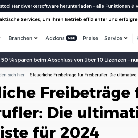
stool Handwerkersoftware herunterladen – alle Funktionen & Vo
ktische Services, um Ihren Betrieb effizienter und erfolgre
Branchen
Addons
Preise
Service
Zeiterfassung
Kommunikation
Kalkulation
Ein
 50 % sparen beim Abschluss von über 10 Lizenzen – nur
ensterbauer
Enegrieberater
Magazin
Vorl
aler
Hausverwalter
Bei uns findest du spannendes Blogartikel
Nutzen 
Aufträge verwalten
Erw
vieles mehr ...
den sich hier:
Steuerliche Freibeträge für Freiberufler: Die ultimativ
liesenleger
Büroservice
Organisiere deine Aufträge in
Überischtlichen Projekten
Koste
liche Freibeträge 
rockenbauer
Hausmeister
Res
Lexikon
Einfach
Einf
odenleger
Gebäudereinigung
Bei uns im Lexikon findest du zu allen
Rechner
Lief
Bestellungen
Fachbegriffen die passende ...
Organisiere deine Aufträge in
ufler: Die ultimat
Überischtlichen Projekten
Wer s
DA
Roadmap & Ideen
Worksto
Über
ein
Eine klare Roadmap ist der Schlüssel, um
Alle Funktionen ansehen
und Krea
iste für 2024
innovative Ideen...
Organisiere deine Aufträge in
Überischtlichen Projekten
Al