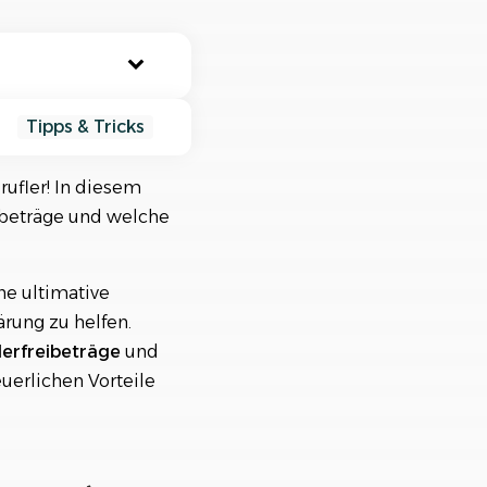
nisiere deine Aufträge in
ischtlichen Projekten
Tipps & Tricks
ufler! In diesem
eibeträge und welche
e ultimative
rung zu helfen.
derfreibeträge
und
euerlichen Vorteile