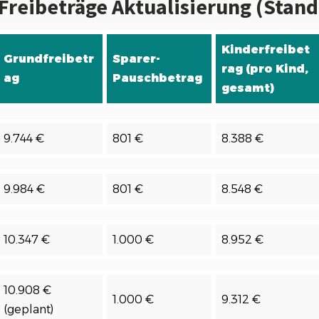
Freibeträge Aktualisierung (Stand
Kinderfreibet
Grundfreibetr
Sparer-
rag (pro Kind,
ag
Pauschbetrag
gesamt)
9.744 €
801 €
8.388 €
9.984 €
801 €
8.548 €
10.347 €
1.000 €
8.952 €
10.908 €
1.000 €
9.312 €
(geplant)