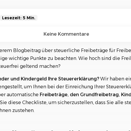
Referenzen
Orga
Über
Schauen Sie einen kleinen Auszug
unserer Referenzen an...
Lesezeit: 5 Min.
eträge Aktualisierung (Stand: 2024)
Keine Kommentare
che Freibeträge für Freiberufler?
em Blogbeitrag über steuerliche Freibeträge für Freiber
inige wichtige Punkte zu beachten. Wie hoch sind die Fr
che Freibeträge und warum sind sie wichtig?
teuerfrei geltend machen?
e aktuellen steuerlichen Freibeträge für Freiberufler
nder und Kindergeld Ihre Steuererklärung?
Wir haben ein
erung Ihrer Nutzung der steuerlichen Freibeträge
gestellt, um Ihnen bei der Einreichung Ihrer Steuererklä
ber automatische
Freibeträge, den Grundfreibetrag, Kin
tricke bei der Nutzung von Freibeträgen für Freiberufler
Sie diese Checkliste, um sicherzustellen, dass Sie alle st
Ihnen zustehen.