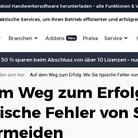
stool Handwerkersoftware herunterladen – alle Funktionen & Vo
ktische Services, um Ihren Betrieb effizienter und erfolgre
Branchen
Addons
Preise
Service
Zeiterfassung
Kommunikation
Kalkulation
Ein
 50 % sparen beim Abschluss von über 10 Lizenzen – nur
ensterbauer
Enegrieberater
Magazin
Vorl
aler
Hausverwalter
Bei uns findest du spannendes Blogartikel
Nutzen 
Aufträge verwalten
Erw
vieles mehr ...
den sich hier:
Auf dem Weg zum Erfolg: Wie Sie typische Fehler vo
liesenleger
Büroservice
Organisiere deine Aufträge in
Überischtlichen Projekten
Koste
m Weg zum Erfol
rockenbauer
Hausmeister
Res
Lexikon
Einfach
Einf
odenleger
Gebäudereinigung
Bei uns im Lexikon findest du zu allen
Rechner
Lief
Bestellungen
Fachbegriffen die passende ...
Organisiere deine Aufträge in
ische Fehler von 
Überischtlichen Projekten
Wer s
DA
Roadmap & Ideen
Worksto
Über
ein
Eine klare Roadmap ist der Schlüssel, um
Alle Funktionen ansehen
und Krea
ermeiden
innovative Ideen...
Organisiere deine Aufträge in
Überischtlichen Projekten
Al