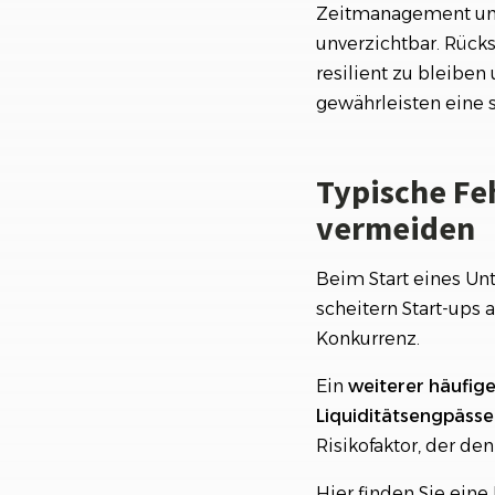
Zeitmanagement und 
unverzichtbar. Rück
resilient zu bleiben
gewährleisten eine s
Typische Fe
vermeiden
Beim Start eines Un
scheitern Start-ups
Konkurrenz.
Ein
weiterer häufige
Liquiditätsengpäss
Risikofaktor, der de
Hier finden Sie eine