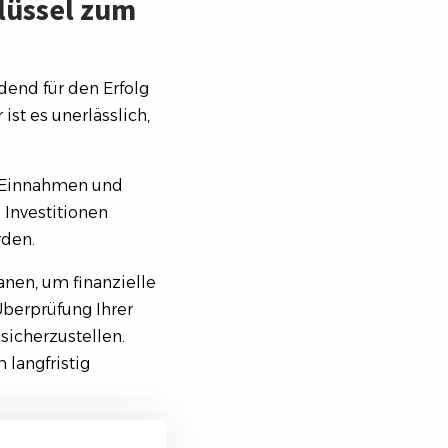
lüssel zum
dend für den Erfolg
ist es unerlässlich,
r Einnahmen und
 Investitionen
rden.
nen, um finanzielle
berprüfung Ihrer
sicherzustellen.
 langfristig