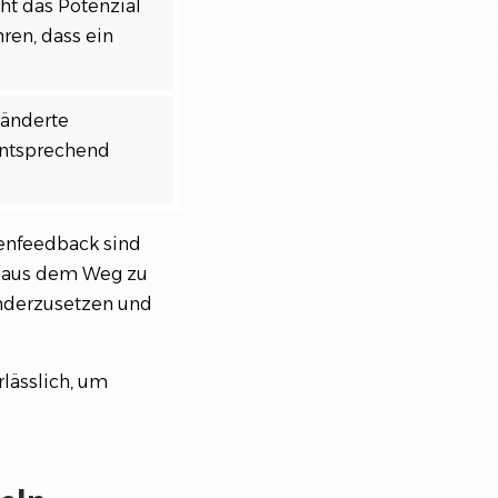
cht das Potenzial
ren, dass ein
ränderte
entsprechend
enfeedback sind
en aus dem Weg zu
anderzusetzen und
lässlich, um