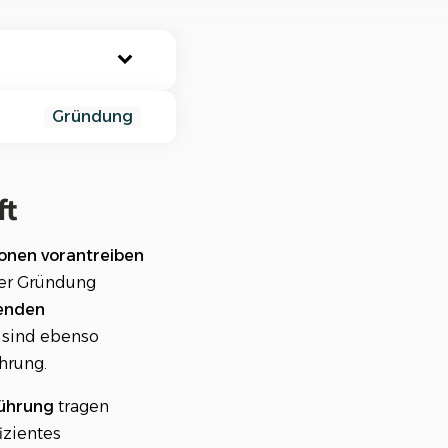
nisiere deine Aufträge in
ischtlichen Projekten
Gründung
ft
ionen vorantreiben
der Gründung
henden
sind ebenso
hrung.
ührung
tragen
izientes