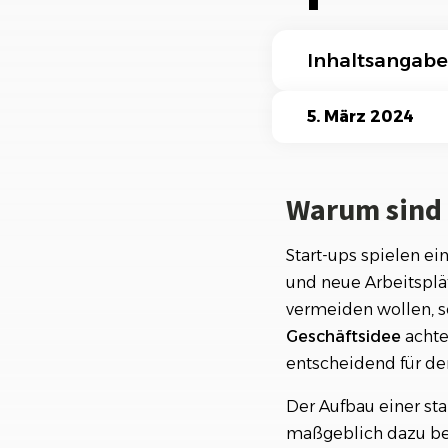
Ki-Funktionen
Inhaltsangabe
Warum sind Start-
5. März 2024
Typische Fehler 
Warum sind S
Die richtige Gesc
Finanzielle Planu
Start-ups spielen ei
und neue Arbeitsplä
vermeiden wollen, s
Geschäftsidee
achte
entscheidend für den
Der Aufbau einer st
maßgeblich dazu bei, 