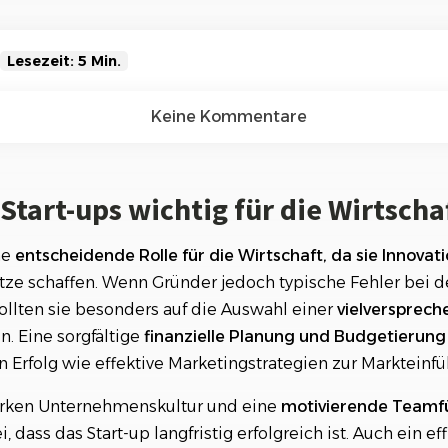
Referenzen
Orga
Über
Schauen Sie einen kleinen Auszug
unserer Referenzen an...
Lesezeit: 5 Min.
ups wichtig für die Wirtschaft
Keine Kommentare
bei der Gründung eines Start-ups vermeiden
tart-ups wichtig für die Wirtscha
häftsidee finden und entwickeln
ng und Budgetierung als Schlüssel zum Erfolg
ne
entscheidende Rolle für die Wirtschaft, da sie Innovat
tze schaffen. Wenn Gründer jedoch typische Fehler bei 
ollten sie besonders auf die Auswahl einer
vielversprec
n. Eine sorgfältige
finanzielle Planung und Budgetierung
 Erfolg wie effektive Marketingstrategien zur Markteinfü
arken Unternehmenskultur und eine
motivierende Teamf
dass das Start-up langfristig erfolgreich ist. Auch ein eff