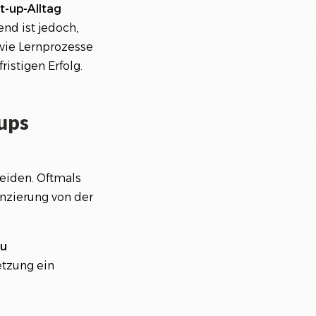
t-up-Alltag
nd ist jedoch,
owie Lernprozesse
istigen Erfolg.
-ups
eiden. Oftmals
nzierung von der
zu
tzung ein