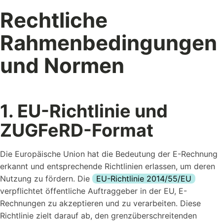
Rechtliche
Rahmenbedingungen
Kostenlose
Rechner
Einfache Werte berechnen mit unseren Rechnern...
und Normen
1. EU-Richtlinie und
ZUGFeRD-Format
Wer sind wir?
Die Europäische Union hat die Bedeutung der E-Rechnung
Workstool makes team work. Jung, Dynamisch und
erkannt und entsprechende Richtlinien erlassen, um deren
Kreativ.
Nutzung zu fördern. Die
EU-Richtlinie 2014/55/EU
verpflichtet öffentliche Auftraggeber in der EU, E-
Rechnungen zu akzeptieren und zu verarbeiten. Diese
Richtlinie zielt darauf ab, den grenzüberschreitenden