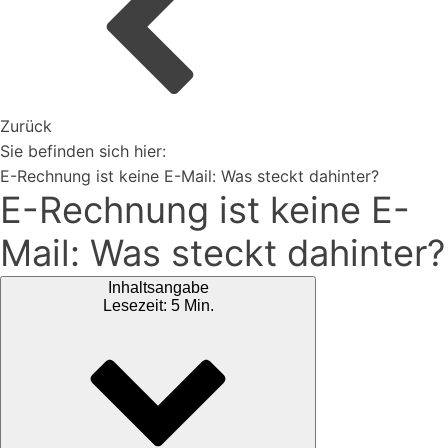
Organisiere deine Aufträge in Überischtlichen
Projekten
Zurück
Vertriebspartner werden
Sie befinden sich hier:
E-Rechnung ist keine E-Mail: Was steckt dahinter?
E-Rechnung ist keine E-
Erweiterungen
Mail: Was steckt dahinter?
Rest-API Schnittstelle
Einfacher Import von Daten oder Lieferanten
Inhaltsangabe
Ki-Funktionen
Lesezeit: 5 Min.
Magazin
Bei uns findest du spannendes Blogartikel vieles mehr ...