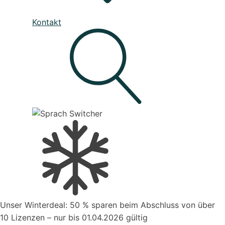
Unser Service
Kontakt
Den besten Service für Ihre Business-Software, die deine
Prozesse verbessert
Live - System Status
Mahnwesen
Organisiere deine Aufträge in Überischtlichen
Projekten
Suche
Kontakt zum Vertrieb
Unser Winterdeal: 50 % sparen beim Abschluss von über
Aufträge verwalten
10 Lizenzen – nur bis 01.04.2026 gültig
Organisiere deine Aufträge in Überischtlichen