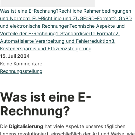
DATEV Export
Was ist eine E-Rechnung?
Rechtliche Rahmenbedingungen
Übergeben Sie Ihre Daten ganze einfach an DATEV
und Normen
1. EU-Richtlinie und ZUGFeRD-Format
2. GoBD
Lexikon
und elektronische Rechnungen
Technische Aspekte und
Bei uns im Lexikon findest du zu allen Fachbegriffen die
Vorteile der E-Rechnung
1. Standardisierte Formate
2.
passende ...
Automatisierte Verarbeitung und Fehlerreduktion
3.
Kostenersparnis und Effizienzsteigerung
15. Juli 2024
Keine Kommentare
Alle Erweiterungen ansehen
Rechnungsstellung
Organisiere deine Aufträge in Überischtlichen Projekten
Roadmap & Ideen
Was ist eine E-
Eine klare Roadmap ist der Schlüssel, um innovative
Rechnung?
Ideen...
Die
Digitalisierung
hat viele Aspekte unseres täglichen
Lebens revolutioniert, einschließlich der Art und Weise, wie