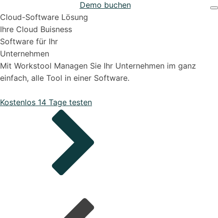
Demo buchen
Projekten
Support & Hilfe
Cloud-Software Lösung
Ihre Cloud Buisness
Software für Ihr
Unternehmen
Mit Workstool Managen Sie Ihr Unternehmen im ganz
einfach, alle Tool in einer Software.
Bestellungen
Kostenlos 14 Tage testen
Onboarding Pakete
Organisiere deine Aufträge in Überischtlichen
Projekten
Support-Pakete
Alle Funktionen ansehen