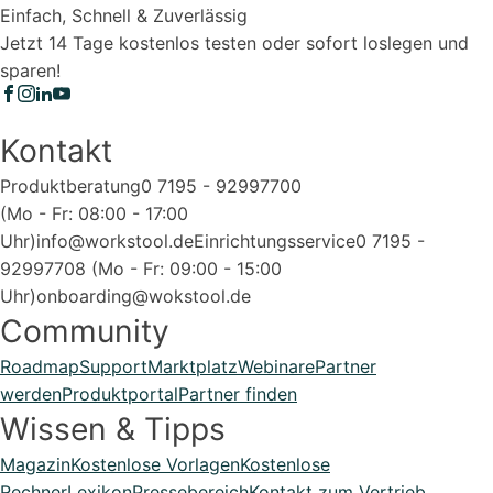
Einfach, Schnell & Zuverlässig
Jetzt 14 Tage kostenlos testen oder sofort loslegen und
sparen!
Kontakt
Produktberatung
0 7195 - 92997700
(Mo - Fr: 08:00 - 17:00
Uhr)
info@workstool.de
Einrichtungsservice
0 7195 -
92997708 (Mo - Fr: 09:00 - 15:00
Uhr)
onboarding@wokstool.de
Community
Roadmap
Support
Marktplatz
Webinare
Partner
werden
Produktportal
Partner finden
Wissen & Tipps
Magazin
Kostenlose Vorlagen
Kostenlose
Rechner
Lexikon
Pressebereich
Kontakt zum Vertrieb