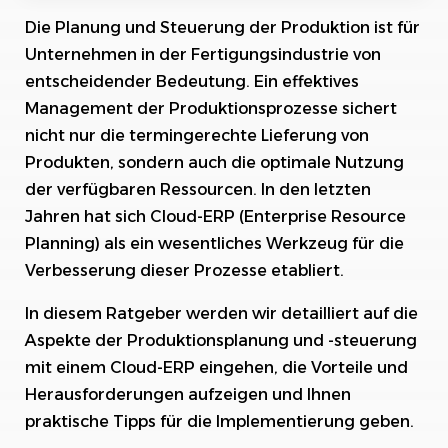
Die Planung und Steuerung der Produktion ist für
Die Kernfunktionen eines Cloud-ERP für die
Produktion
Unternehmen in der Fertigungsindustrie von
entscheidender Bedeutung. Ein effektives
Vorteile der Nutzung eines Cloud-ERP für die
Management der Produktionsprozesse sichert
Produktionsplanung und -steuerung
nicht nur die termingerechte Lieferung von
Herausforderungen bei der Implementierung
Produkten, sondern auch die optimale Nutzung
eines Cloud-ERP in der Produktion
der verfügbaren Ressourcen. In den letzten
Jahren hat sich Cloud-ERP (Enterprise Resource
Praktische Tipps für die erfolgreiche
Implementierung eines Cloud-ERP in der
Planning) als ein wesentliches Werkzeug für die
Produktion
Verbesserung dieser Prozesse etabliert.
Fazit
In diesem Ratgeber werden wir detailliert auf die
Aspekte der Produktionsplanung und -steuerung
mit einem Cloud-ERP eingehen, die Vorteile und
Herausforderungen aufzeigen und Ihnen
praktische Tipps für die Implementierung geben.