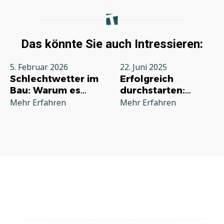
Das könnte Sie auch Intressieren:
5. Februar 2026
22. Juni 2025
Schlechtwetter im
Erfolgreich
Bau: Warum es
durchstarten:
jeden Betrieb
Deine
Mehr Erfahren
Mehr Erfahren
betrifft und wie Sie
Grundausstattung
richtig reagieren
für die
Selbstständigkeit
im Handwerk