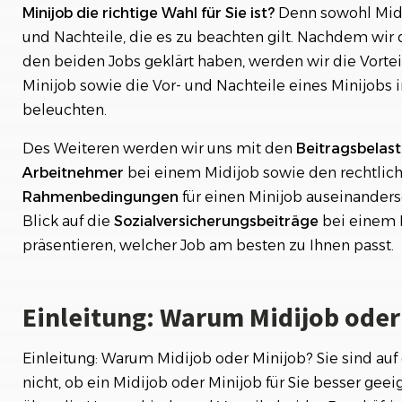
Minijob die richtige Wahl für Sie ist?
Denn sowohl Midij
Beispiel Rechnung eines Minijobs
und Nachteile, die es zu beachten gilt. Nachdem wir 
den beiden Jobs geklärt haben, werden wir die Vorte
Vorteile eines Midijobs gegenüber einem Minijob
Minijob sowie die Vor- und Nachteile eines Minijobs
Vor- und Nachteile eines Minijobs im Vergleich
beleuchten.
zu einem Midijob
Des Weiteren werden wir uns mit den
Beitragsbelas
Midijob: Beitragsbelastung für Arbeitgeber und
Arbeitnehmer
bei einem Midijob sowie den rechtlic
Arbeitnehmer
Rahmenbedingungen
für einen Minijob auseinander
Blick auf die
Sozialversicherungsbeiträge
bei einem M
Rechtliche Rahmenbedingungen für einen
Minijob
präsentieren, welcher Job am besten zu Ihnen passt.
Steuerliche Aspekte bei einem Midijob
Einleitung: Warum Midijob oder
Steuerliche Aspekte bei einem Minjob
Einleitung: Warum Midijob oder Minijob? Sie sind au
Sozialversicherungsbeiträge bei einem Midjob
nicht, ob ein Midijob oder Minijob für Sie besser geei
Fazit: Welcher Job passt zu Ihnen?