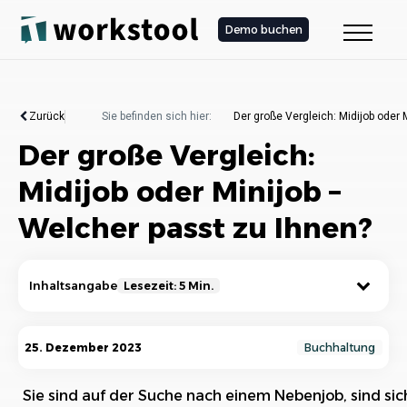
Demo buchen
Zurück
Sie befinden sich hier:
Der große Vergleich: Midijob oder 
Der große Vergleich:
Midijob oder Minijob –
Welcher passt zu Ihnen?
Inhaltsangabe
Lesezeit: 5 Min.
Einleitung: Warum Midijob oder Minijob?
25. Dezember 2023
Buchhaltung
2. Definition und Unterschiede zwischen
Sie sind auf der Suche nach einem Nebenjob, sind sich
Midijobs und Minijobs