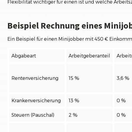
Flexibilität wichtiger für einen ist und welche Arbeit
Beispiel Rechnung eines Minijo
Ein Beispiel für einen Minijobber mit 450 € Einkomm
Abgabeart
Arbeitgeberanteil
Arbei
Rentenversicherung
15 %
3,6 %
Krankenversicherung
13 %
0 %
Steuern (Pauschal)
2 %
0 %