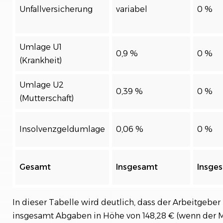
Unfallversicherung
variabel
0 %
Umlage U1
0,9 %
0 %
(Krankheit)
Umlage U2
0,39 %
0 %
(Mutterschaft)
Insolvenzgeldumlage
0,06 %
0 %
Gesamt
Insgesamt
Insge
In dieser Tabelle wird deutlich, dass der Arbeitgeber 
insgesamt Abgaben in Höhe von 148,28 € (wenn der M