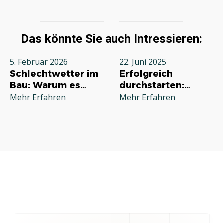
Das könnte Sie auch Intressieren:
5. Februar 2026
22. Juni 2025
Schlechtwetter im
Erfolgreich
Bau: Warum es
durchstarten:
jeden Betrieb
Deine
Mehr Erfahren
Mehr Erfahren
betrifft und wie Sie
Grundausstattung
richtig reagieren
für die
Selbstständigkeit
im Handwerk