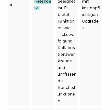
Freshde
geeignet
mit
3
sk
ist. Es
kostenpfl
bietet
ichtigen
Funktion
Upgrade
en wie
s.
Ticketver
folgung,
Kollabora
tionswer
kzeuge
und
umfassen
de
Berichtsf
unktione
n.