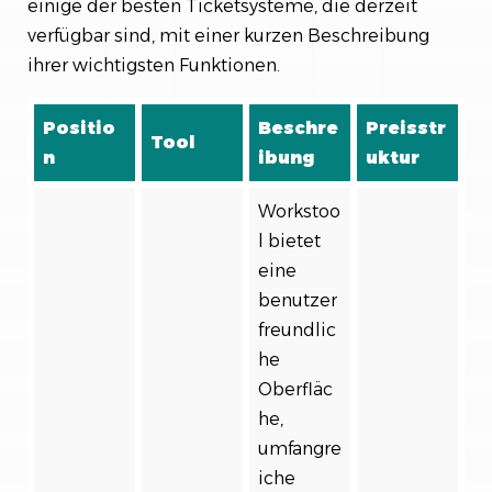
einige der besten Ticketsysteme, die derzeit
verfügbar sind, mit einer kurzen Beschreibung
ihrer wichtigsten Funktionen.
Positio
Beschre
Preisstr
Tool
n
ibung
uktur
Workstoo
l bietet
eine
benutzer
freundlic
he
Oberfläc
he,
umfangre
iche