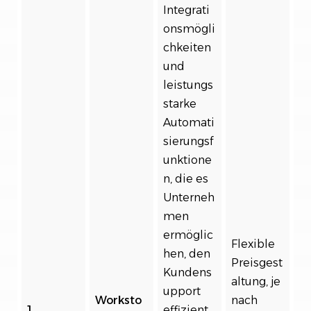
Integrati
onsmögli
chkeiten
und
leistungs
starke
Automati
sierungsf
unktione
n, die es
Unterneh
men
ermöglic
Flexible
hen, den
Preisgest
Kundens
altung, je
upport
Worksto
nach
1
effizient