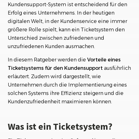
Die Vorteile eines Ticketsystems für den
Kundensupport-System ist entscheidend für den
Kundensupport
Erfolg eines Unternehmens. In der heutigen
digitalen Welt, in der Kundenservice eine immer
1. Verbesserte Organisation und Übersichtlichkeit
größere Rolle spielt, kann ein Ticketsystem den
2. Effizienzsteigerung
Unterschied zwischen zufriedenen und
3. Bessere Nachverfolgbarkeit
4. Verbesserte Kommunikation
unzufriedenen Kunden ausmachen.
5. Detaillierte Berichterstattung und Analysen
In diesem Ratgeber werden die
Vorteile eines
Vergleich von herkömmlichen Kundensupport-
Methoden mit einem Ticketsystem
Ticketsystems für den Kundensupport
ausführlich
erläutert. Zudem wird dargestellt, wie
Implementierung eines Ticketsystems
Unternehmen durch die Implementierung eines
solchen Systems ihre Effizienz steigern und die
1. Auswahl der richtigen Software
2. Schulung der Mitarbeiter
Kundenzufriedenheit maximieren können.
3. Integration mit bestehenden Systemen
4. Regelmäßige Überprüfung und Anpassung
Was ist ein Ticketsystem?
Die besten Ticketsystem-Tools im Überblick
Fazit: Warum ein Ticketsystem unerlässlich ist