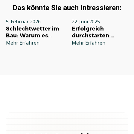
Das könnte Sie auch Intressieren:
5. Februar 2026
22. Juni 2025
Schlechtwetter im
Erfolgreich
Bau: Warum es
durchstarten:
jeden Betrieb
Deine
Mehr Erfahren
Mehr Erfahren
betrifft und wie Sie
Grundausstattung
richtig reagieren
für die
Selbstständigkeit
im Handwerk