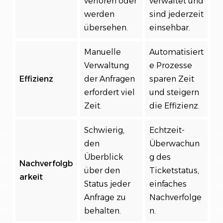
verloren oder
verwaltet und
werden
sind jederzeit
übersehen.
einsehbar.
Manuelle
Automatisiert
Verwaltung
e Prozesse
Effizienz
der Anfragen
sparen Zeit
erfordert viel
und steigern
Zeit.
die Effizienz.
Schwierig,
Echtzeit-
den
Überwachun
Überblick
g des
Nachverfolgb
über den
Ticketstatus,
arkeit
Status jeder
einfaches
Anfrage zu
Nachverfolge
behalten.
n.