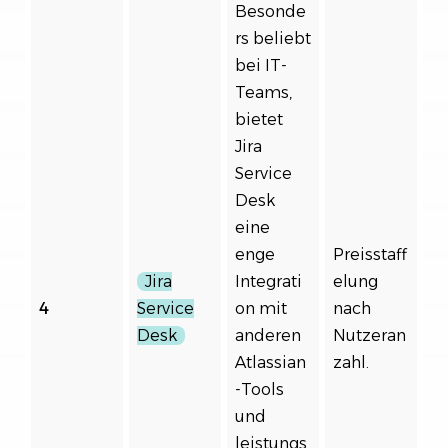
Besonde
rs beliebt
bei IT-
Teams,
bietet
Jira
Service
Desk
eine
enge
Preisstaff
Jira
Integrati
elung
4
Service
on mit
nach
Desk
anderen
Nutzeran
Atlassian
zahl.
-Tools
und
leistungs