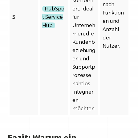
kombini
nach
HubSpo
ert. Ideal
Funktion
5
t Service
für
en und
Hub
Unterneh
Anzahl
men, die
der
Kundenb
Nutzer.
eziehung
en und
Supportp
rozesse
nahtlos
integrier
en
möchten.
Fazit: Warum ein