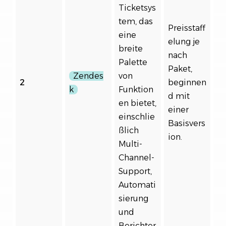
Ticketsys
tem, das
Preisstaff
eine
elung je
breite
nach
Palette
Paket,
Zendes
von
2
beginnen
k
Funktion
d mit
en bietet,
einer
einschlie
Basisvers
ßlich
ion.
Multi-
Channel-
Support,
Automati
sierung
und
Berichter