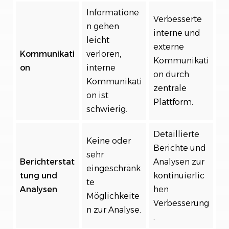
Informatione
Verbesserte
n gehen
interne und
leicht
externe
Kommunikati
verloren,
Kommunikati
on
interne
on durch
Kommunikati
zentrale
on ist
Plattform.
schwierig.
Detaillierte
Keine oder
Berichte und
sehr
Berichterstat
Analysen zur
eingeschränk
tung und
kontinuierlic
te
Analysen
hen
Möglichkeite
Verbesserung
n zur Analyse.
.