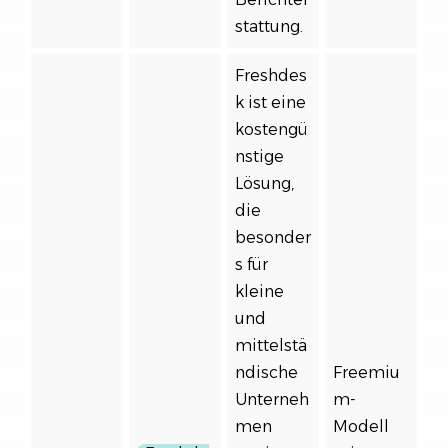
stattung.
Freshdes
k ist eine
kostengü
nstige
Lösung,
die
besonder
s für
kleine
und
mittelstä
ndische
Freemiu
Unterneh
m-
men
Modell