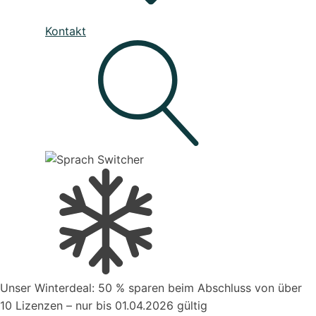
Unser Service
Kontakt
Den besten Service für Ihre Business-Software, die deine
Prozesse verbessert
Live - System Status
Mahnwesen
Organisiere deine Aufträge in Überischtlichen
Projekten
Suche
Kontakt zum Vertrieb
Unser Winterdeal: 50 % sparen beim Abschluss von über
Aufträge verwalten
10 Lizenzen – nur bis 01.04.2026 gültig
Organisiere deine Aufträge in Überischtlichen