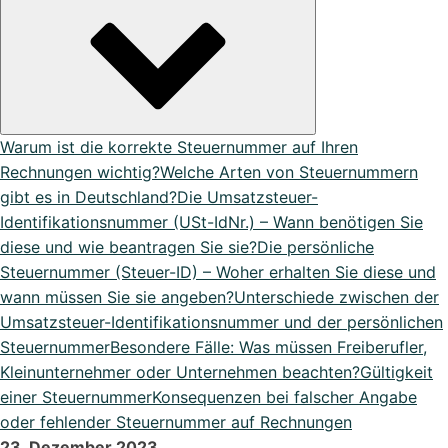
DATEV Export
Übergeben Sie Ihre Daten ganze einfach an DATEV
Lexikon
Bei uns im Lexikon findest du zu allen Fachbegriffen die
passende ...
Warum ist die korrekte Steuernummer auf Ihren
Rechnungen wichtig?
Welche Arten von Steuernummern
gibt es in Deutschland?
Die Umsatzsteuer-
Alle Erweiterungen ansehen
Identifikationsnummer (USt-IdNr.) – Wann benötigen Sie
Organisiere deine Aufträge in Überischtlichen Projekten
diese und wie beantragen Sie sie?
Die persönliche
Steuernummer (Steuer-ID) – Woher erhalten Sie diese und
wann müssen Sie sie angeben?
Unterschiede zwischen der
Roadmap & Ideen
Umsatzsteuer-Identifikationsnummer und der persönlichen
Eine klare Roadmap ist der Schlüssel, um innovative
Steuernummer
Besondere Fälle: Was müssen Freiberufler,
Ideen...
Kleinunternehmer oder Unternehmen beachten?
Gültigkeit
einer Steuernummer
Konsequenzen bei falscher Angabe
oder fehlender Steuernummer auf Rechnungen
23. Dezember 2023