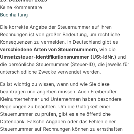
Keine Kommentare
Buchhaltung
Referenzen
Die korrekte Angabe der Steuernummer auf Ihren
Schauen Sie einen kleinen Auszug
Rechnungen ist von großer Bedeutung, um rechtliche
unserer Referenzen an...
Konsequenzen zu vermeiden. In Deutschland gibt es
verschiedene Arten von Steuernummern,
wie die
Umsatzsteuer-Identifikationsnummer (USt-IdNr.)
und
die persönliche Steuernummer (Steuer-ID), die jeweils für
unterschiedliche Zwecke verwendet werden.
Es ist wichtig zu wissen, wann und wie Sie diese
beantragen und angeben müssen. Auch Freiberufler,
Vorlagen
Kleinunternehmer und Unternehmen haben besondere
Nutzen Sie unsere Kostenlosen Vorlagen um...
Regelungen zu beachten. Um die Gültigkeit einer
Steuernummer zu prüfen, gibt es eine öffentliche
Datenbank. Falsche Angaben oder das Fehlen einer
Steuernummer auf Rechnungen können zu ernsthaften