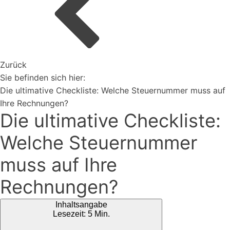
Organisiere deine Aufträge in Überischtlichen
Projekten
Zurück
Vertriebspartner werden
Sie befinden sich hier:
Die ultimative Checkliste: Welche Steuernummer muss auf
Ihre Rechnungen?
Die ultimative Checkliste:
Erweiterungen
Rest-API Schnittstelle
Welche Steuernummer
Einfacher Import von Daten oder Lieferanten
Ki-Funktionen
muss auf Ihre
Magazin
Bei uns findest du spannendes Blogartikel vieles mehr ...
Rechnungen?
Inhaltsangabe
Lesezeit: 5 Min.