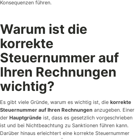
Konsequenzen führen.
Warum ist die
Kostenlose
Rechner
Einfache Werte berechnen mit unseren Rechnern...
korrekte
Steuernummer auf
Ihren Rechnungen
wichtig?
Wer sind wir?
Workstool makes team work. Jung, Dynamisch und
Es gibt viele Gründe, warum es wichtig ist, die
korrekte
Kreativ.
Steuernummer auf Ihren Rechnungen
anzugeben. Einer
der
Hauptgründe
ist, dass es gesetzlich vorgeschrieben
ist und bei Nichtbeachtung zu Sanktionen führen kann.
Darüber hinaus erleichtert eine korrekte Steuernummer