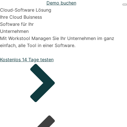
Demo buchen
Projekten
Support & Hilfe
Cloud-Software Lösung
Ihre Cloud Buisness
Software für Ihr
Unternehmen
Mit Workstool Managen Sie Ihr Unternehmen im ganz
einfach, alle Tool in einer Software.
Bestellungen
Kostenlos 14 Tage testen
Onboarding Pakete
Organisiere deine Aufträge in Überischtlichen
Projekten
Support-Pakete
Alle Funktionen ansehen