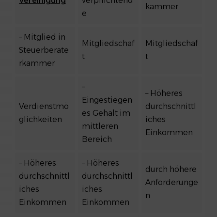
Vereinigung
verpflichtend
kammer
e
– Mitglied in
Mitgliedschaf
Mitgliedschaf
Steuerberate
t
t
rkammer
–
– Höheres
Eingestiegen
Verdienstmö
durchschnittl
es Gehalt im
glichkeiten
iches
mittleren
Einkommen
Bereich
– Höheres
– Höheres
durch höhere
durchschnittl
durchschnittl
Anforderunge
iches
iches
n
Einkommen
Einkommen