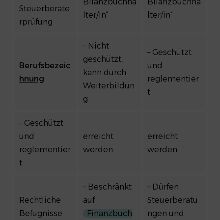
Bilanzbuchha
Bilanzbuchha
Steuerberate
lter/in“
lter/in“
rprüfung
– Nicht
– Geschützt
geschützt,
Berufsbezeic
und
kann durch
hnung
reglementier
Weiterbildun
t
g
– Geschützt
und
erreicht
erreicht
reglementier
werden
werden
t
– Beschränkt
– Dürfen
Rechtliche
auf
Steuerberatu
Befugnisse
Finanzbuch
ngen und