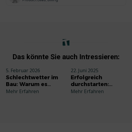
Das könnte Sie auch Intressieren:
5. Februar 2026
22. Juni 2025
Schlechtwetter im
Erfolgreich
Bau: Warum es
durchstarten:
jeden Betrieb
Deine
Mehr Erfahren
Mehr Erfahren
betrifft und wie Sie
Grundausstattung
richtig reagieren
für die
Selbstständigkeit
im Handwerk