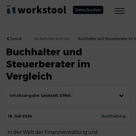
Demo buchen
Zurück
Sie befinden sich hier:
Buchhalter und Steuerberater im V
Buchhalter und
Steuerberater im
Vergleich
Inhaltsangabe
Lesezeit: 5 Min.
Steuerberater: Beratungs- und
18. Juli 2024
Buchhaltung
Prüfungsexperten
In der Welt der Finanzverwaltung und
Gemeinsamkeiten und Unterschiede