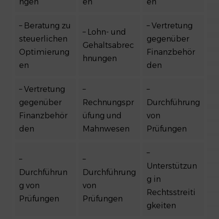
ngen
en
en
– Beratung zu
– Vertretung
– Lohn- und
steuerlichen
gegenüber
Gehaltsabrec
Optimierung
Finanzbehör
hnungen
en
den
– Vertretung
–
–
gegenüber
Rechnungspr
Durchführung
Finanzbehör
üfung und
von
den
Mahnwesen
Prüfungen
–
–
–
Unterstützun
Durchführun
Durchführung
g in
g von
von
Rechtsstreiti
Prüfungen
Prüfungen
gkeiten