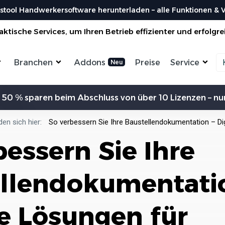
stool Handwerkersoftware herunterladen – alle Funktionen & Vo
ktische Services, um Ihren Betrieb effizienter und erfolgre
Branchen
Addons
Preise
Service
Zeiterfassung
Kommunikation
Kalkulation
Ein
 50 % sparen beim Abschluss von über 10 Lizenzen – nur
ensterbauer
Enegrieberater
Magazin
Vorl
aler
Hausverwalter
Bei uns findest du spannendes Blogartikel
Nutzen 
Aufträge verwalten
Erw
vieles mehr ...
den sich hier:
So verbessern Sie Ihre Baustellendokumentation – Di
liesenleger
Büroservice
Organisiere deine Aufträge in
Überischtlichen Projekten
Koste
bessern Sie Ihre
rockenbauer
Hausmeister
Res
Lexikon
Einfach
Einf
odenleger
Gebäudereinigung
Bei uns im Lexikon findest du zu allen
Rechner
Lief
Bestellungen
Fachbegriffen die passende ...
Organisiere deine Aufträge in
llendokumentatio
Überischtlichen Projekten
Wer s
DA
Roadmap & Ideen
Worksto
Über
ein
Eine klare Roadmap ist der Schlüssel, um
Alle Funktionen ansehen
und Krea
le Lösungen für
innovative Ideen...
Organisiere deine Aufträge in
Überischtlichen Projekten
Al