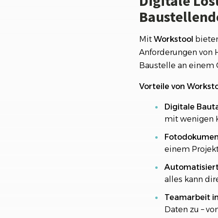
Digitale Lös
Baustellen
Mit
Workstool
bieten
Anforderungen von H
Baustelle an einem 
Vorteile von Workst
Digitale Bau
mit wenigen K
Fotodokumenta
einem Projek
Automatisiert
alles kann di
Teamarbeit in
Daten zu – von