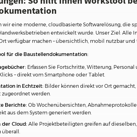
ungen: So hilft Ihnen Workstool be
dokumentation
 wir eine moderne, cloudbasierte Softwarelösung, die spe
andwerksbetrieben entwickelt wurde. Unser Ziel: Alle I
Ort verfügbar machen – übersichtlich, mobil nutzbar und 
ool für die Baustellendokumentation:
tagebücher:
Erfassen Sie Fortschritte, Witterung, Persona
licks – direkt vom Smartphone oder Tablet.
tion in Echtzeit:
Bilder können direkt vor Ort gemacht
t zugeordnet werden.
e Berichte:
Ob Wochenübersichten, Abnahmeprotokolle 
rekt aus dem System generiert werden.
 der Cloud:
Alle Projektbeteiligten greifen auf dieselben,
 überall.