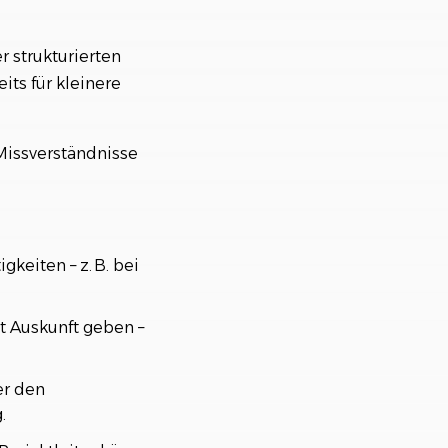
 strukturierten
its für kleinere
Missverständnisse
keiten – z. B. bei
t Auskunft geben –
er den
.