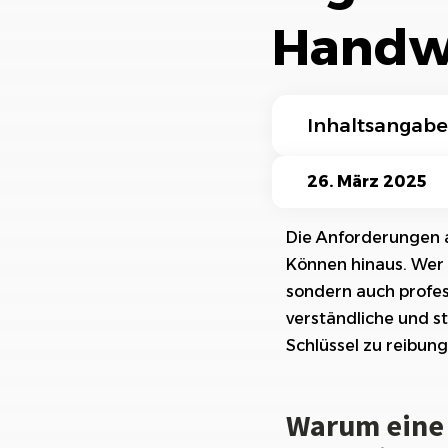
Ki-Funktionen
Handw
Inhaltsangabe
Warum eine profe
26. März 2025
Die größten Hera
Die Anforderungen 
Können hinaus. Wer h
Digitale Lösungen
sondern auch profess
Best Practices: S
verständliche und st
Schlüssel zu reibun
Die Arten der Ba
Baustellendokume
Warum eine 
Beispiel: Bautag