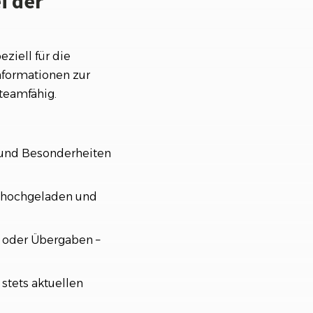
i der
ziell für die
nformationen zur
teamfähig.
l und Besonderheiten
, hochgeladen und
oder Übergaben –
 stets aktuellen