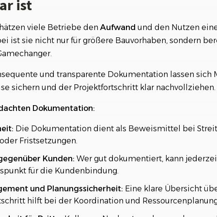
r ist
igitale Systeme
r Organisation zu besserer Qualität und weniger Stress
chätzen viele Betriebe den
Aufwand
und den Nutzen einer
 ist sie nicht nur für größere Bauvorhaben, sondern bere
 Gamechanger.
sequente und transparente Dokumentation lassen sich 
 sichern und der Projektfortschritt klar nachvollziehen.
hdachten Dokumentation:
eit:
Die Dokumentation dient als Beweismittel bei Streitig
der Fristsetzungen.
gegenüber Kunden:
Wer gut dokumentiert, kann jederzei
uspunkt für die Kundenbindung.
ement und Planungssicherheit:
Eine klare Übersicht üb
tschritt hilft bei der Koordination und Ressourcenplanung