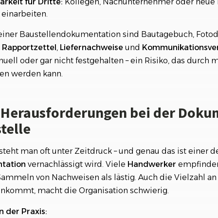
rkeit für Dritte:
Kollegen, Nachunternehmer oder neue P
 einarbeiten.
einer Baustellendokumentation sind Bautagebuch, Foto
,
Rapportzettel
,
Liefernachweise
und
Kommunikationsver
uell oder gar nicht festgehalten – ein Risiko, das durch 
en werden kann.
 Herausforderungen bei der Doku
telle
steht man oft unter Zeitdruck – und genau das ist einer 
tation
vernachlässigt wird. Viele
Handwerker
empfinden
Sammeln von Nachweisen als lästig. Auch die Vielzahl an
nkommt, macht die Organisation schwierig.
 der Praxis: