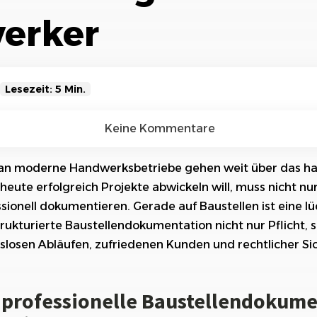
Referenzen
Orga
erker
Über
Schauen Sie einen kleinen Auszug
unserer Referenzen an...
Lesezeit: 5 Min.
ssionelle Baustellendokumentation unverzichtbar ist
Keine Kommentare
usforderungen bei der Dokumentation auf der Baustelle
an moderne Handwerksbetriebe gehen weit über das h
eute erfolgreich Projekte abwickeln will, muss nicht nu
: So hilft Ihnen Workstool bei der Baustellendokumentat
ionell dokumentieren. Gerade auf Baustellen ist eine lü
o integrieren Sie digitale Dokumentation erfolgreich in I
rukturierte Baustellendokumentation nicht nur Pflicht, 
gslosen Abläufen, zufriedenen Kunden und rechtlicher Sic
ustellendokumentation
ntation mit Tabelle: Klarheit durch Struktur
professionelle Baustellendokume
ebuch als Tabelle