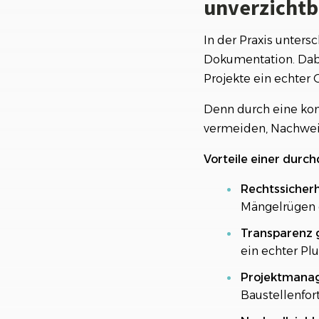
unverzichtba
Integration in d
Fazit: Mit smarte
In der Praxis unters
Dokumentation. Dabei
Projekte ein echter
Denn durch eine kon
vermeiden, Nachweise
Vorteile einer durc
Rechtssicherh
Mängelrügen o
Transparenz 
ein echter Pl
Projektmanag
Baustellenfor