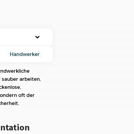
nisiere deine Aufträge in
ischtlichen Projekten
Handwerker
andwerkliche
r sauber arbeiten,
ion
ckenlose,
hren Betrieb
sondern oft der
herheit.
ntation