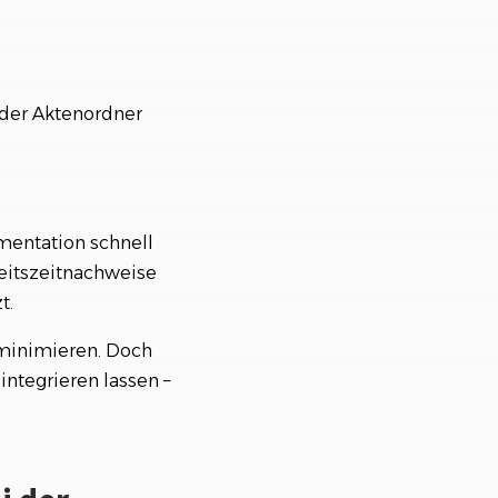
oder Aktenordner
mentation schnell
beitszeitnachweise
t.
u minimieren. Doch
integrieren lassen –