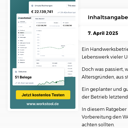
Ki-Funktionen
Inhaltsangabe
Unternehmenswer
7. April 2025
Langfristige Vorb
Ein Handwerksbetrie
1. Prozesse sta
Lebenswerk vieler 
2. Kundenbezieh
Doch was passiert, 
3. Mitarbeiter e
Altersgründen, aus s
4. Finanzkennza
Ein geplanter und g
5. Investieren s
der Betrieb letztendl
Nachfolger finde
In diesem Ratgeber z
Der Verkaufsproze
Vorbereitung den We
achten sollten.
1. Vorbereitung 