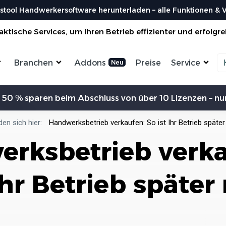
stool Handwerkersoftware herunterladen – alle Funktionen & Vo
ktische Services, um Ihren Betrieb effizienter und erfolgre
Branchen
Addons
Preise
Service
Zeiterfassung
Kommunikation
Kalkulation
Ein
 50 % sparen beim Abschluss von über 10 Lizenzen – nur
ensterbauer
Enegrieberater
Magazin
Vorl
aler
Hausverwalter
Bei uns findest du spannendes Blogartikel
Nutzen 
Aufträge verwalten
Erw
vieles mehr ...
den sich hier:
Handwerksbetrieb verkaufen: So ist Ihr Betrieb späte
liesenleger
Büroservice
Organisiere deine Aufträge in
Überischtlichen Projekten
Koste
rksbetrieb verka
rockenbauer
Hausmeister
Res
Lexikon
Einfach
Einf
odenleger
Gebäudereinigung
Bei uns im Lexikon findest du zu allen
Rechner
Lief
Bestellungen
Fachbegriffen die passende ...
Organisiere deine Aufträge in
Ihr Betrieb späte
Überischtlichen Projekten
Wer s
DA
Roadmap & Ideen
Worksto
Über
ein
Eine klare Roadmap ist der Schlüssel, um
Alle Funktionen ansehen
und Krea
innovative Ideen...
Organisiere deine Aufträge in
Überischtlichen Projekten
Al