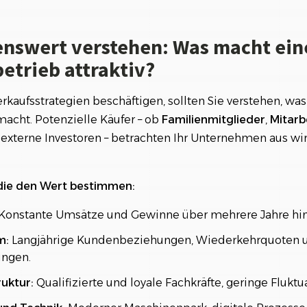
& Verhandlungen
e & Vertragsphase
nswert verstehen: Was macht ein
ntegration
trieb attraktiv?
htliche Aspekte: Keine Fallstricke übersehen
erkaufsstrategien beschäftigen, sollten Sie verstehen, wa
en:
macht. Potenzielle Käufer – ob
Familienmitglieder
,
Mitarb
kte:
externe Investoren – betrachten Ihr Unternehmen aus wir
ls Werttreiber: Warum digitale Betriebe besser verkaufen
itarbeiter, Kunden und Partner richtig einbinden
 die den Wert bestimmen:
kation:
Konstante Umsätze und Gewinne über mehrere Jahre hi
ikation:
m:
Langjährige Kundenbeziehungen, Wiederkehrquoten 
den Betriebswert: Methoden, Tools und Portale
ungen.
tungsmethoden
ruktur:
Qualifizierte und loyale Fachkräfte, geringe Fluktu
ende Faktoren