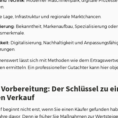
und Technik:
Moderner Maschinenpark, digitale Prozesse
le zur Wertermittlung
en.
le Verkaufszeitpunkt beginnt heute
 Lage, Infrastruktur und regionale Marktchancen.
ierung:
Bekanntheit, Markenaufbau, Spezialisierung oder
ngsmerkmale.
keit:
Digitalisierung, Nachhaltigkeit und Anpassungsfähi
rungen.
nswert lässt sich mit Methoden wie dem Ertragswertv
n ermitteln. Ein professioneller Gutachter kann hier obje
 Vorbereitung: Der Schlüssel zu e
en Verkauf
f beginnt nicht erst, wenn Sie einen Käufer gefunden ha
ahre davor. Denn je früher Sie Maßnahmen zur Wertsteige