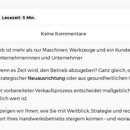
Referenzen
Orga
Über
Schauen Sie einen kleinen Auszug
unserer Referenzen an...
Lesezeit: 5 Min.
t verstehen: Was macht einen Handwerksbetrieb attrak
Keine Kommentare
ereitung: Der Schlüssel zu einem erfolgreichen Verkauf
b ist mehr als nur Maschinen, Werkzeuge und ein Kunde
ndardisieren und dokumentieren
Unternehmerinnen und Unternehmer.
ungen professionalisieren
wenn es Zeit wird, den Betrieb abzugeben? Ganz gleich, 
inbinden und weiterbilden
trategischer
Neuausrichtung
oder aus gesundheitlichen 
hlen optimieren
ut vorbereiteter Verkaufsprozess entscheidet maßgeblich 
tatt verschleppen
ich wert ist.
n: Wer kommt infrage?
eigen wir Ihnen, wie Sie mit Weitblick, Strategie und rec
ss: Schritt für Schritt zum erfolgreichen Abschluss
rt Ihres Handwerksbetriebs steigern können – und worau
& Analyse