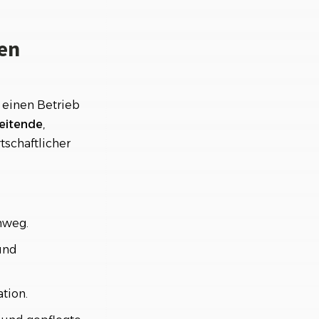
en
s einen Betrieb
eitende
,
tschaftlicher
nweg.
und
ation.