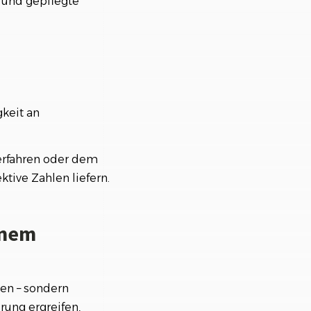
 und gepflegte
gkeit an
erfahren oder dem
ktive Zahlen liefern.
inem
ben – sondern
rung ergreifen,