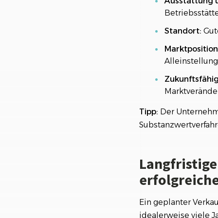
Ausstattung 
Tools und Porta
Betriebsstätt
Fazit: Der optima
Standort:
Gute
Marktposition
Alleinstellu
Zukunftsfähig
Marktverände
Tipp:
Der Unternehme
Substanzwertverfahre
Langfristige
erfolgreich
Ein geplanter Verkau
idealerweise viele J