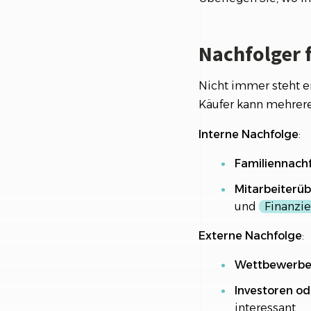
Nachfolger 
Nicht immer steht e
Käufer kann mehrere
Interne Nachfolge
:
Familiennachf
Mitarbeiterü
und
Finanzi
Externe Nachfolge
:
Wettbewerber
Investoren o
interessant.