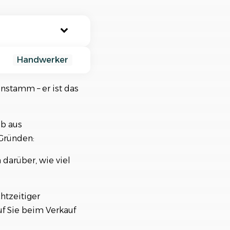
nisiere deine Aufträge in
ischtlichen Projekten
tiv?
Handwerker
nstamm – er ist das
ob aus
Gründen:
darüber, wie viel
htzeitiger
f Sie beim Verkauf