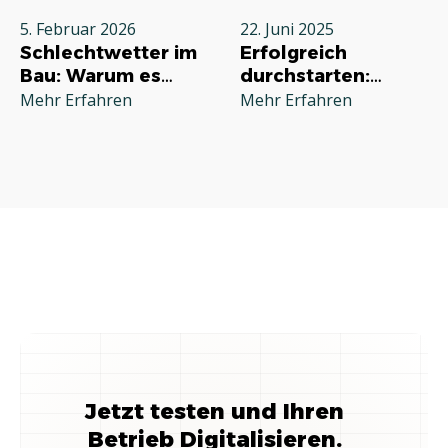
5. Februar 2026
22. Juni 2025
Schlechtwetter im
Erfolgreich
Bau: Warum es
durchstarten:
jeden Betrieb
Deine
Mehr Erfahren
Mehr Erfahren
betrifft und wie Sie
Grundausstattung
richtig reagieren
für die
Selbstständigkeit
im Handwerk
Jetzt testen und Ihren
Betrieb Digitalisieren.