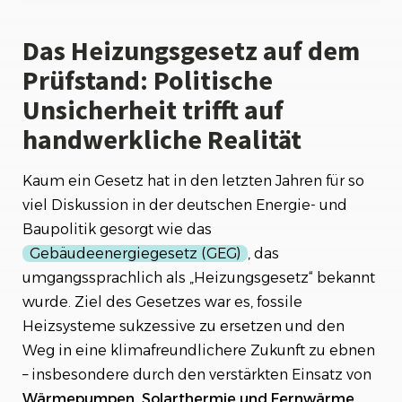
Der Hintergrund: Was regelt das
Das Heizungsgesetz auf dem
Heizungsgesetz eigentlich?
Prüfstand: Politische
Handwerksbetriebe im Spannungsfeld
Unsicherheit trifft auf
zwischen Klimazielen und Praxis
handwerkliche Realität
Die Herausforderungen im Überblick:
Gespaltene Reaktionen: Stimmen aus dem
Kaum ein Gesetz hat in den letzten Jahren für so
Handwerk
viel Diskussion in der deutschen Energie- und
Baupolitik gesorgt wie das
Ein Blick in die Zukunft: Was erwartet das
Handwerk?
Gebäudeenergiegesetz (GEG)
, das
umgangssprachlich als „Heizungsgesetz“ bekannt
wurde. Ziel des Gesetzes war es, fossile
Heizsysteme sukzessive zu ersetzen und den
Weg in eine klimafreundlichere Zukunft zu ebnen
– insbesondere durch den verstärkten Einsatz von
Wärmepumpen, Solarthermie und Fernwärme.