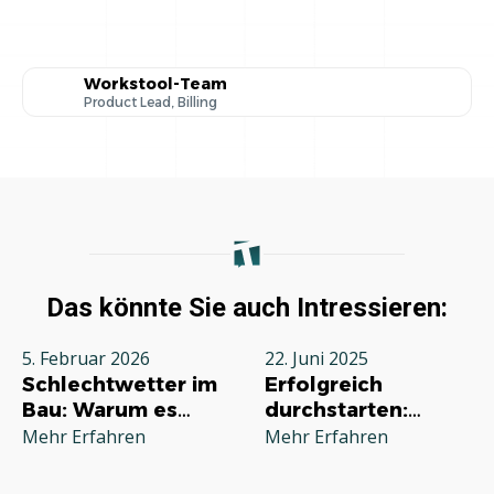
Workstool-Team
Product Lead, Billing
Das könnte Sie auch Intressieren:
5. Februar 2026
22. Juni 2025
Schlechtwetter im
Erfolgreich
Bau: Warum es
durchstarten:
jeden Betrieb
Deine
Mehr Erfahren
Mehr Erfahren
betrifft und wie Sie
Grundausstattung
richtig reagieren
für die