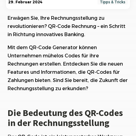
29. Februar 2024
Tipps & Tricks
Rechnungsstellung
Erwägen Sie, Ihre Rechnungsstellung zu
Vorteile der QR-Code Rechnung für
Unternehmen
revolutionieren? QR-Code Rechnung – ein Schritt
in Richtung innovatives Banking.
Wie funktioniert die QR-CODE RECHNUNG?
Mit dem QR-Code Generator können
Sicherheit und Datenschutz bei der
Unternehmen mühelos Codes für ihre
Verwendung von QR-Codes auf Rechnungen
Rechnungen erstellen. Entdecken Sie die neuen
Implementierung von QR-Codes in Ihre
Features und Informationen, die QR-Codes für
Rechnungsprozesse
Zahlungen bieten. Sind Sie bereit, die Zukunft der
Rechnungsstellung zu erkunden?
7. QR Code Rechnung erstellen mit dem Rechnungsprogramm
Workstool
6. Praktische Anwendungsbeispiele für die QR-CODE RECHNUNG
Die Bedeutung des QR-Codes
in der Rechnungsstellung