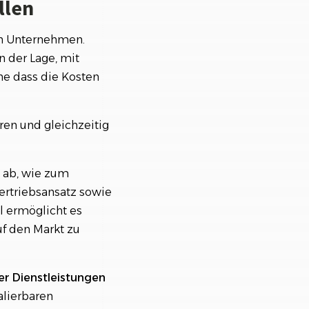
llen
on Unternehmen.
n der Lage, mit
ne dass die Kosten
en und gleichzeitig
n ab, wie zum
ertriebsansatz sowie
l ermöglicht es
f den Markt zu
er Dienstleistungen
alierbaren