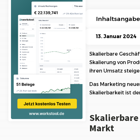
Ki-Funktionen
Inhaltsangabe
Skalierbare Gesc
13. Januar 2024
2. Definition von
Skalierbare Geschäf
Skalierung von Pro
Vorteile skalier
ihren Umsatz steige
Erfolgsbeispiele
Das Marketing neuer
Herausforderunge
Skalierbarkeit ist 
Schlüsselkompone
Skalierbare
Fallstudien: Wie
revolutioniert ha
Markt
Auswirkungen von