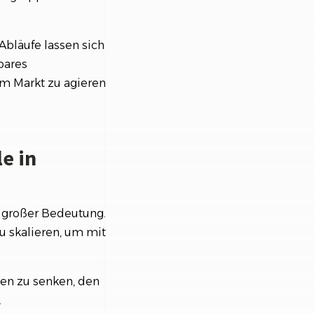
Abläufe lassen sich
bares
am Markt zu agieren
e in
n großer Bedeutung.
u skalieren, um mit
ten zu senken, den
.