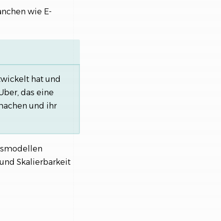
ranchen wie E-
twickelt hat und
Uber, das eine
 machen und ihr
ftsmodellen
und Skalierbarkeit