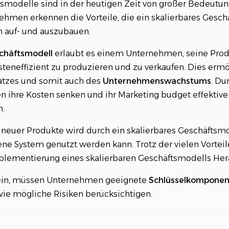
tsmodelle sind in der heutigen Zeit von großer Bedeutung
men erkennen die Vorteile, die ein skalierbares Geschä
ken beim Einsatz von Scalable Business Models
 auf- und auszubauen.
schäftsmodell
erlaubt es einem Unternehmen, seine Prod
teneffizient zu produzieren und zu verkaufen. Dies ermö
atzes und somit auch des
Unternehmenswachstums
. Du
ihre Kosten senken und ihr Marketing budget effektive
.
neuer Produkte wird durch ein skalierbares Geschäftsmod
ne System genutzt werden kann. Trotz der vielen Vorteile
plementierung eines skalierbaren Geschäftsmodells Her
sein, müssen Unternehmen geeignete
Schlüsselkompone
e mögliche Risiken berücksichtigen.