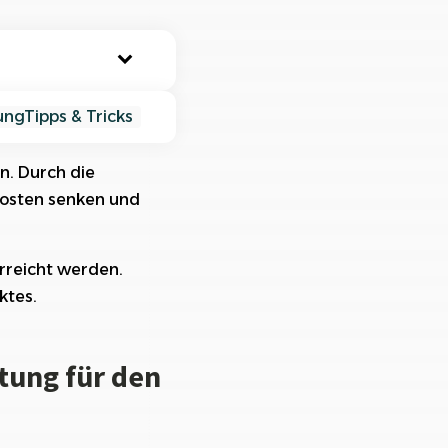
nisiere deine Aufträge in
ischtlichen Projekten
ung
Tipps & Tricks
n. Durch die
Kosten senken und
len
n
rreicht werden.
ktes.
s
tung für den
len den Markt
landschaft