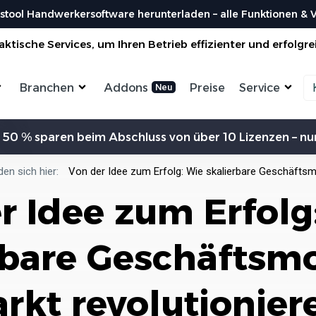
stool Handwerkersoftware herunterladen – alle Funktionen & Vo
ktische Services, um Ihren Betrieb effizienter und erfolgre
Branchen
Addons
Preise
Service
Zeiterfassung
Kommunikation
Kalkulation
Ein
 50 % sparen beim Abschluss von über 10 Lizenzen – nur
ensterbauer
Enegrieberater
Magazin
Vorl
aler
Hausverwalter
Bei uns findest du spannendes Blogartikel
Nutzen 
Aufträge verwalten
Erw
vieles mehr ...
den sich hier:
Von der Idee zum Erfolg: Wie skalierbare Geschäftsm
liesenleger
Büroservice
Organisiere deine Aufträge in
Überischtlichen Projekten
Koste
r Idee zum Erfolg
rockenbauer
Hausmeister
Res
Lexikon
Einfach
Einf
odenleger
Gebäudereinigung
Bei uns im Lexikon findest du zu allen
Rechner
Lief
Bestellungen
Fachbegriffen die passende ...
Organisiere deine Aufträge in
rbare Geschäftsm
Überischtlichen Projekten
Wer s
DA
Roadmap & Ideen
Worksto
Über
ein
Eine klare Roadmap ist der Schlüssel, um
Alle Funktionen ansehen
und Krea
rkt revolutionier
innovative Ideen...
Organisiere deine Aufträge in
Überischtlichen Projekten
Al