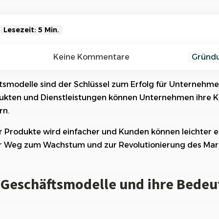
Referenzen
Orga
Über
Schauen Sie einen kleinen Auszug
unserer Referenzen an...
Lesezeit: 5 Min.
häftsmodelle und ihre Bedeutung für den Markt
Keine Kommentare
Gründ
 skalierbaren Geschäftsmodellen
tsmodelle sind der Schlüssel zum Erfolg für Unternehme
dukten und Dienstleistungen können Unternehmen ihre 
barer Geschäftsmodelle gegenüber herkömmlichen Model
rn.
 skalierbarer Geschäftsmodelle in verschiedenen Branche
 Produkte wird einfacher und Kunden können leichter e
n bei einem skalierbaren Geschäftsmodell
der Weg zum Wachstum und zur Revolutionierung des Mar
nten eines erfolgreichen skalierbaren Geschäftsmodell
 Geschäftsmodelle und ihre Bedeu
 Unternehmen mit Hilfe von skalierbaren Geschäftsmodel
ben
 skalierbaren Geschäftsmodellen auf die Wettbewerbs