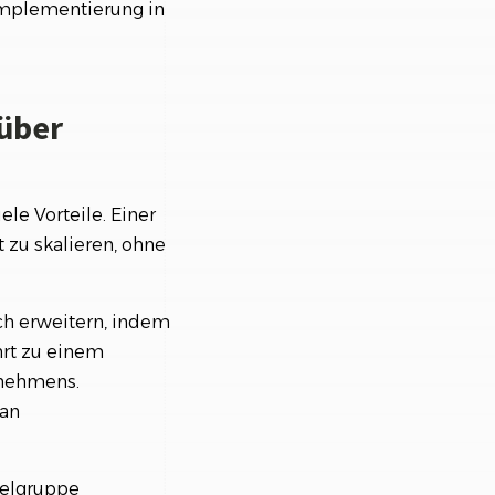
Implementierung in
nüber
e Vorteile. Einer
t zu skalieren, ohne
ch erweitern, indem
hrt zu einem
rnehmens.
 an
ielgruppe