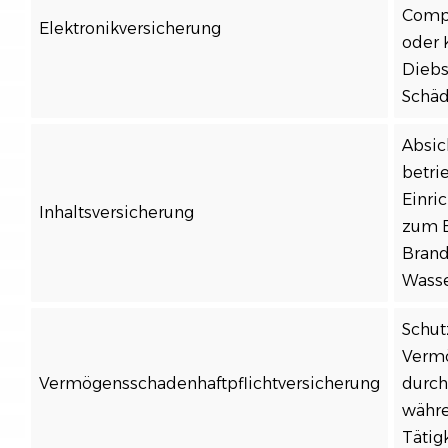
Comp
Elektronikversicherung
oder 
Diebs
Schäd
Absic
betri
Einri
Inhaltsversicherung
zum B
Brand
Wasse
Schut
Vermö
Vermögensschadenhaftpflichtversicherung
durch
währe
Tätig