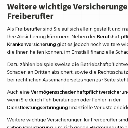
Weitere wichtige Versicherunge
Freiberufler
Als Freiberufler sind Sie auf sich allein gestellt und 
Ihre Absicherung kümmern. Neben der
Berufshaftpfl
Krankenversicherung
gibt es jedoch noch weitere wi
die Ihnen helfen können, im Ernstfall finanzielle Sch
Dazu zählen beispielsweise die Betriebshaftpflichtver
Schäden an Dritten absichert, sowie die Rechtsschutz
bei rechtlichen Auseinandersetzungen zur Seite steht
Auch eine
Vermögensschadenhaftpflichtversicherun
wenn Sie durch Fehlberatungen oder Fehler in der
Dienstleistungserbringung
finanzielle Verluste erleid
Weitere wichtige Versicherungen für Freiberufler sin
Cyber-Versicherung
, um sich gegen
Hackerangriffe
a