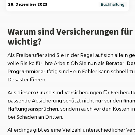
Warum sind Versicherungen für Freiberufler
26. Dezember 2023
Buchhaltung
wichtig?
Worauf sollten Freiberufler beim Abschluss von
Versicherungen achten?
Warum sind Versicherungen für 
wichtig?
Die Berufshaftpflichtversicherung: Schutz vor
Haftungsansprüchen
Als Freiberufler sind Sie in der Regel auf sich allein g
Die Krankenversicherung für Freiberufler:
volle Risiko für Ihre Arbeit. Ob Sie nun als
Berater, De
Absicherung im Krankheitsfall
Programmierer
tätig sind – ein Fehler kann schnell z
1.1 Private Krankenversicherung für Freiberufler
Desaster führen.
Die Betriebshaftpflichtversicherung: Schutz bei
Schäden an Dritten
Aus diesem Grund sind Versicherungen für Freiberufle
passende Absicherung schützt nicht nur vor den
finan
Die Rechtsschutzversicherung für Freiberufler
Haftungsansprüchen
, sondern auch vor den Kosten im
bei Schäden an Dritten.
Die Vermögensschadenhaftpflichtversicherung
Allerdings gibt es eine Vielzahl unterschiedlicher Ver
Weitere wichtige Versicherungen für