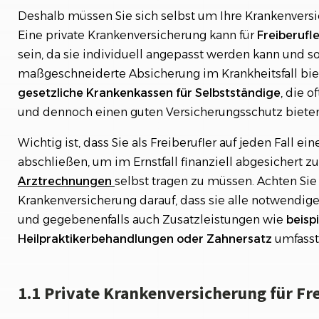
Deshalb müssen Sie sich selbst um Ihre Krankenver
Eine private Krankenversicherung kann für
Freiberufl
sein, da sie individuell angepasst werden kann und s
maßgeschneiderte Absicherung im Krankheitsfall biet
gesetzliche Krankenkassen für Selbstständige
, die o
und dennoch einen guten Versicherungsschutz bieten
Wichtig ist, dass Sie als Freiberufler auf jeden Fall e
abschließen, um im Ernstfall finanziell abgesichert z
Arztrechnungen
selbst tragen zu müssen. Achten Sie 
Krankenversicherung darauf, dass sie alle notwendig
und gegebenenfalls auch Zusatzleistungen wie
beisp
Heilpraktikerbehandlungen
oder
Zahnersatz
umfasst
1.1 Private Krankenversicherung für Fre