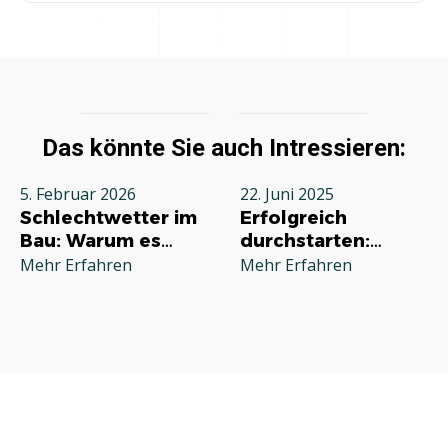
Das könnte Sie auch Intressieren:
5. Februar 2026
22. Juni 2025
Schlechtwetter im
Erfolgreich
Bau: Warum es
durchstarten:
jeden Betrieb
Deine
Mehr Erfahren
Mehr Erfahren
betrifft und wie Sie
Grundausstattung
richtig reagieren
für die
Selbstständigkeit
im Handwerk