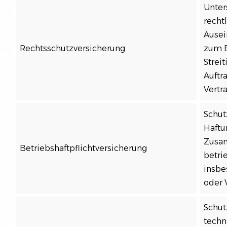
Unter
recht
Ausei
Rechtsschutzversicherung
zum B
Strei
Auftr
Vertr
Schut
Haftu
Zusa
Betriebshaftpflichtversicherung
betri
insbe
oder 
Schutz
techn