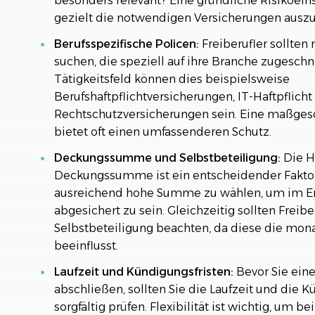
besonders relevant? Eine gründliche Risikoeins
gezielt die notwendigen Versicherungen ausz
Berufsspezifische Policen:
Freiberufler sollten
suchen, die speziell auf ihre Branche zugeschni
Tätigkeitsfeld können dies beispielsweise
Berufshaftpflichtversicherungen, IT-Haftpflicht
Rechtschutzversicherungen sein. Eine maßges
bietet oft einen umfassenderen Schutz.
Deckungssumme und Selbstbeteiligung:
Die H
Deckungssumme ist ein entscheidender Faktor. 
ausreichend hohe Summe zu wählen, um im Ern
abgesichert zu sein. Gleichzeitig sollten Freib
Selbstbeteiligung beachten, da diese die mona
beeinflusst.
Laufzeit und Kündigungsfristen:
Bevor Sie eine
abschließen, sollten Sie die Laufzeit und die K
sorgfältig prüfen. Flexibilität ist wichtig, um 