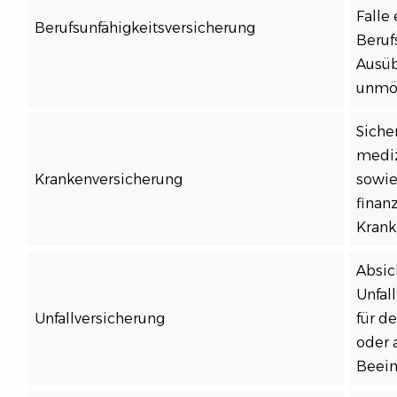
Falle 
Berufsunfähigkeitsversicherung
Beruf
Ausüb
unmög
Siche
mediz
Krankenversicherung
sowie
finan
Krank
Absic
Unfal
Unfallversicherung
für de
oder 
Beein