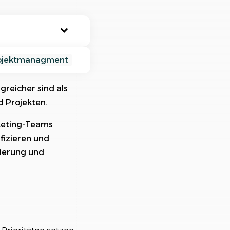
nisiere deine Aufträge in
ischtlichen Projekten
ojektmanagment
reicher sind als
d Projekten.
rketing-Teams
ifizieren und
isierung und