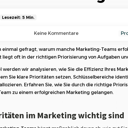
Referenzen
Orga
Über
Schauen Sie einen kleinen Auszug
unserer Referenzen an...
Lesezeit: 5 Min.
n im Marketing wichtig sind
Keine Kommentare
Pr
ellen Situation Ihres Marketing-Teams
n einmal gefragt, warum manche Marketing-Teams erfolg
liegt oft in der richtigen Priorisierung von Aufgaben un
on Schlüsselbereichen und Zielen
l werden wir analysieren, wie Sie die Effizienz Ihres Ma
n Aufgaben und Projekten
em Sie klare Prioritäten setzen, Schlüsselbereiche ident
cenallokation für maximale Effizienz
allozieren. Erfahren Sie, wie Sie durch die richtige Prior
eam zu einem erfolgreichen Marketing gelangen.
nd Zusammenarbeit im Team verbessern
itäten im Marketing wichtig sind