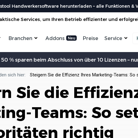
stool Handwerkersoftware herunterladen – alle Funktionen & Vo
ktische Services, um Ihren Betrieb effizienter und erfolgre
Branchen
Addons
Preise
Service
Zeiterfassung
Kommunikation
Kalkulation
Ein
 50 % sparen beim Abschluss von über 10 Lizenzen – nur
ensterbauer
Enegrieberater
Magazin
Vorl
aler
Hausverwalter
Bei uns findest du spannendes Blogartikel
Nutzen 
Aufträge verwalten
Erw
vieles mehr ...
den sich hier:
Steigern Sie die Effizienz Ihres Marketing-Teams: So s
liesenleger
Büroservice
Organisiere deine Aufträge in
Überischtlichen Projekten
Koste
n Sie die Effizien
rockenbauer
Hausmeister
Res
Lexikon
Einfach
Einf
odenleger
Gebäudereinigung
Bei uns im Lexikon findest du zu allen
Rechner
Lief
Bestellungen
Fachbegriffen die passende ...
Organisiere deine Aufträge in
ing-Teams: So se
Überischtlichen Projekten
Wer s
DA
Roadmap & Ideen
Worksto
Über
ein
Eine klare Roadmap ist der Schlüssel, um
Alle Funktionen ansehen
und Krea
oritäten richtig
innovative Ideen...
Organisiere deine Aufträge in
Überischtlichen Projekten
Al