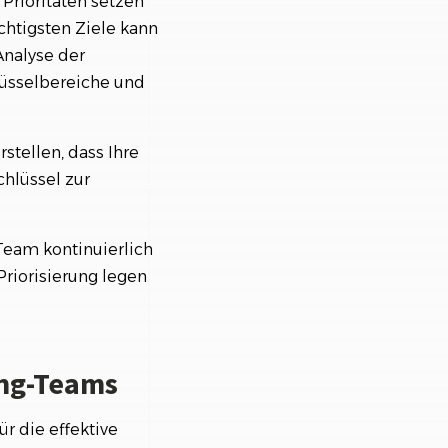
Prioritäten setzen
chtigsten Ziele kann
Analyse der
hlüsselbereiche und
stellen, dass Ihre
chlüssel zur
Team kontinuierlich
Priorisierung legen
ing-Teams
r die effektive