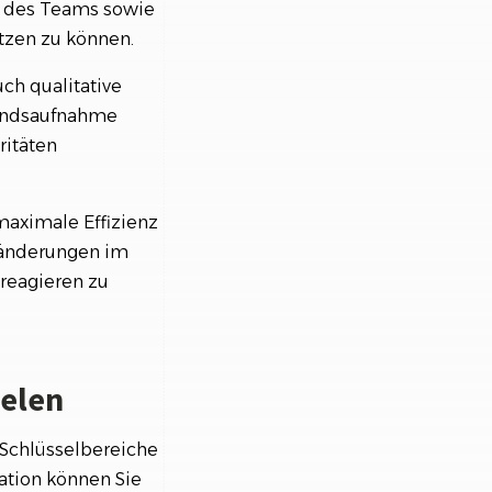
en des Teams sowie
tzen zu können.
ch qualitative
tandsaufnahme
ritäten
aximale Effizienz
eränderungen im
reagieren zu
ielen
 Schlüsselbereiche
uation können Sie