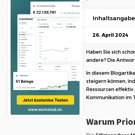
Ki-Funktionen
Inhaltsangabe
Warum Prioritäte
26. April 2024
Analyse der aktu
Haben Sie sich scho
andere? Die Antwort 
Identifizierung v
In diesem Blogartike
Priorisierung vo
steigern können, ind
Effektive Ressour
Ressourcen effektiv 
Kommunikation im T
Kommunikation u
Fazit
Warum Prior