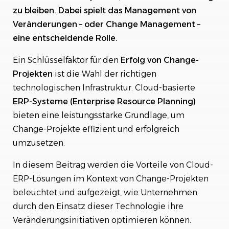
2. Skalierbarkeit und Flexibilität
zu bleiben. Dabei spielt das Management von
3. Kosteneffizienz und Ressourcenschonung
Veränderungen – oder Change Management –
4. Schnelle Implementierung und einfache Updates
eine entscheidende Rolle.
5. Verbesserte Zusammenarbeit und Kommunikation
Erfolgsfaktoren für Change-Projekte mit Cloud-
Ein Schlüsselfaktor für den
Erfolg von Change-
ERP
Projekten
ist die Wahl der richtigen
1. Klare Zielsetzung und Vision
technologischen Infrastruktur. Cloud-basierte
2. Engagement der Mitarbeiter
ERP-Systeme (Enterprise Resource Planning)
3. Kontinuierliche Kommunikation
bieten eine leistungsstarke Grundlage, um
4. Flexibilität und Anpassungsfähigkeit
Change-Projekte effizient und erfolgreich
5. Monitoring und Erfolgskontrolle
umzusetzen.
Fazit: Cloud-ERP als Enabler erfolgreicher
Change-Projekte
In diesem Beitrag werden die Vorteile von Cloud-
ERP-Lösungen im Kontext von Change-Projekten
beleuchtet und aufgezeigt, wie Unternehmen
durch den Einsatz dieser Technologie ihre
Veränderungsinitiativen optimieren können.