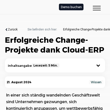
Demo buchen
Zurück
Sie befinden sich hier:
Erfolgreiche Change-Projekte dan
Erfolgreiche Change-
Projekte dank Cloud-ERP
Inhaltsangabe
Lesezeit: 5 Min.
Die Bedeutung von Change Management in
21. August 2024
Wissen
Unternehmen
In einer sich ständig wandelnden Geschäftswelt
Vorteile von Cloud-ERP für Change-Projekte
sind Unternehmen gezwungen, sich
1. Zentrale Datenverfügbarkeit und Echtzeitinformationen
kontinuierlich anzupassen, um wettbewerbsfähig