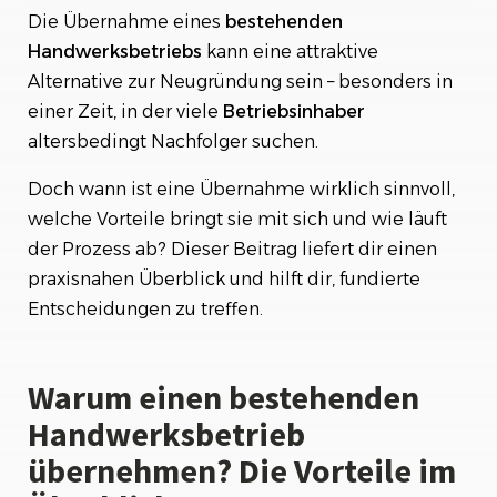
Die Übernahme eines
bestehenden
Schritt-für-Schritt-Anleitung: So läuft die
Übernahme eines Handwerksbetriebs ab
Handwerksbetriebs
kann eine attraktive
Alternative zur Neugründung sein – besonders in
Ist eine Betriebsübernahme immer sinnvoll? Für
einer Zeit, in der viele
Betriebsinhaber
wen sich das Modell eignet
altersbedingt Nachfolger suchen.
Doch wann ist eine Übernahme wirklich sinnvoll,
welche Vorteile bringt sie mit sich und wie läuft
der Prozess ab? Dieser Beitrag liefert dir einen
praxisnahen Überblick und hilft dir, fundierte
Entscheidungen zu treffen.
Warum einen bestehenden
Handwerksbetrieb
übernehmen? Die Vorteile im