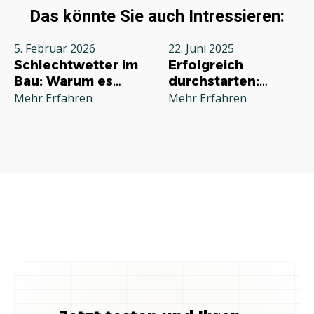
Das könnte Sie auch Intressieren:
5. Februar 2026
22. Juni 2025
Schlechtwetter im
Erfolgreich
Bau: Warum es
durchstarten:
jeden Betrieb
Deine
Mehr Erfahren
Mehr Erfahren
betrifft und wie Sie
Grundausstattung
richtig reagieren
für die
Selbstständigkeit
im Handwerk