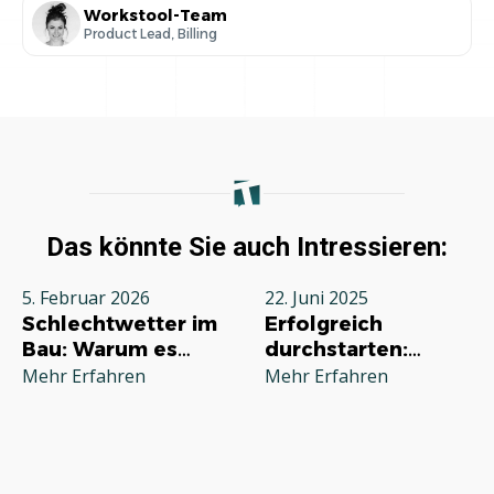
Workstool-Team
Product Lead, Billing
Das könnte Sie auch Intressieren:
5. Februar 2026
22. Juni 2025
Schlechtwetter im
Erfolgreich
Bau: Warum es
durchstarten:
jeden Betrieb
Deine
Mehr Erfahren
Mehr Erfahren
betrifft und wie Sie
Grundausstattung
richtig reagieren
für die
Selbstständigkeit
im Handwerk