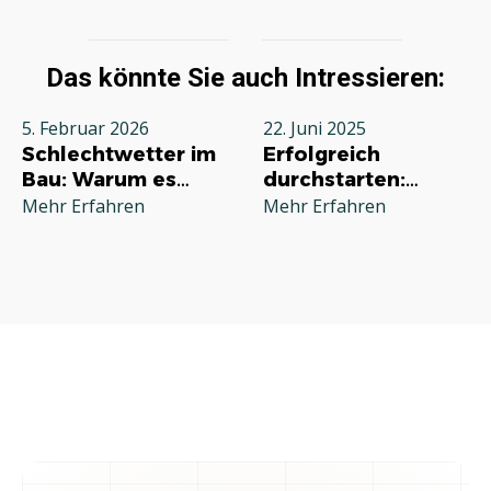
Das könnte Sie auch Intressieren:
5. Februar 2026
22. Juni 2025
Schlechtwetter im
Erfolgreich
Bau: Warum es
durchstarten:
jeden Betrieb
Deine
Mehr Erfahren
Mehr Erfahren
betrifft und wie Sie
Grundausstattung
richtig reagieren
für die
Selbstständigkeit
im Handwerk