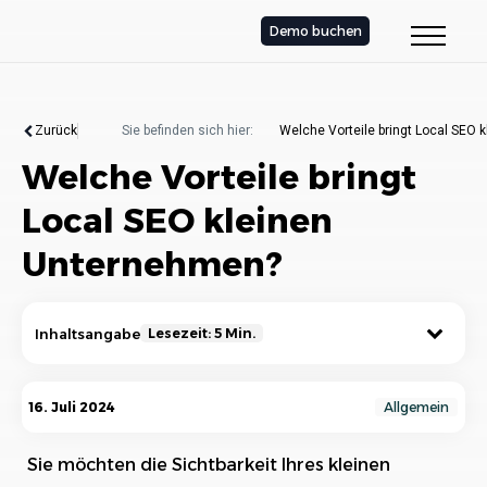
Demo buchen
Zurück
Sie befinden sich hier:
Welche Vorteile bringt Local SEO
Welche Vorteile bringt
Local SEO kleinen
Unternehmen?
Inhaltsangabe
Lesezeit: 5 Min.
Was ist Local SEO und warum ist es wichtig für
16. Juli 2024
Allgemein
kleine Unternehmen?
Sie möchten die Sichtbarkeit Ihres kleinen
Erhöhte Sichtbarkeit in der lokalen Suche durch