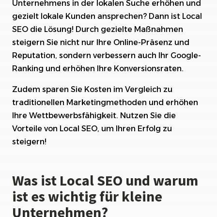
Local SEO
Unternehmens in der lokalen Suche erhöhen und
gezielt lokale Kunden ansprechen? Dann ist Local
Gezielte Ansprache lokaler Kunden mit Local
SEO die Lösung!
Durch gezielte Maßnahmen
SEO
steigern Sie nicht nur Ihre Online-Präsenz und
Steigerung der Online-Präsenz und Reputation
Reputation, sondern verbessern auch Ihr Google-
durch Local SEO
Ranking und erhöhen Ihre Konversionsraten.
Verbesserung des Google-Rankings und der
Zudem sparen Sie Kosten im Vergleich zu
Konversionsraten mit Local SEO
traditionellen Marketingmethoden und erhöhen
6. Kostenersparnis im Vergleich zu
Ihre Wettbewerbsfähigkeit. Nutzen Sie die
traditionellen Marketingmethoden durch Local
Vorteile von Local SEO, um Ihren Erfolg zu
SEO
steigern!
Erhöhte Wettbewerbsfähigkeit und
Marktpositionierung dank Local SEO
Was ist Local SEO und warum
Messbare Ergebnisse und Erfolgskontrolle
ist es wichtig für kleine
durch Local SEO
Unternehmen?