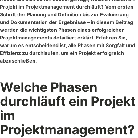
Projekt im Projektmanagement durchläuft? Vom ersten
Schritt der Planung und Definition bis zur Evaluierung
und Dokumentation der Ergebnisse – in diesem Beitrag
Referenzen
werden die wichtigsten Phasen eines erfolgreichen
Schauen Sie einen kleinen Auszug
Projektmanagements detailliert erklärt. Erfahren Sie,
unserer Referenzen an...
warum es entscheidend ist, alle Phasen mit Sorgfalt und
Effizienz zu durchlaufen, um ein Projekt erfolgreich
abzuschließen.
Welche Phasen
durchläuft ein Projekt
Vorlagen
Nutzen Sie unsere Kostenlosen Vorlagen um...
im
Projektmanagement?