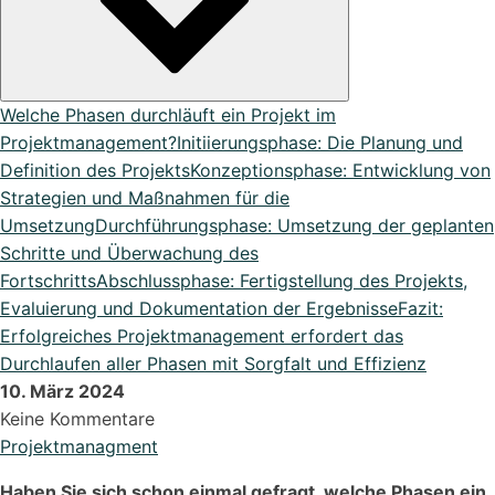
DATEV Export
Übergeben Sie Ihre Daten ganze einfach an DATEV
Lexikon
Bei uns im Lexikon findest du zu allen Fachbegriffen die
Welche Phasen durchläuft ein Projekt im
passende ...
Projektmanagement?
Initiierungsphase: Die Planung und
Definition des Projekts
Konzeptionsphase: Entwicklung von
Strategien und Maßnahmen für die
Umsetzung
Durchführungsphase: Umsetzung der geplanten
Alle Erweiterungen ansehen
Schritte und Überwachung des
Organisiere deine Aufträge in Überischtlichen Projekten
Fortschritts
Abschlussphase: Fertigstellung des Projekts,
Evaluierung und Dokumentation der Ergebnisse
Fazit:
Erfolgreiches Projektmanagement erfordert das
Roadmap & Ideen
Durchlaufen aller Phasen mit Sorgfalt und Effizienz
Eine klare Roadmap ist der Schlüssel, um innovative
10. März 2024
Ideen...
Keine Kommentare
Projektmanagment
Haben Sie sich schon einmal gefragt, welche Phasen ein