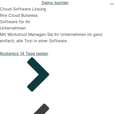
Demo buchen
Projekten
Support & Hilfe
Cloud-Software Lösung
Ihre Cloud Buisness
Software für Ihr
Unternehmen
Mit Workstool Managen Sie Ihr Unternehmen im ganz
einfach, alle Tool in einer Software.
Bestellungen
Kostenlos 14 Tage testen
Onboarding Pakete
Organisiere deine Aufträge in Überischtlichen
Projekten
Support-Pakete
Alle Funktionen ansehen