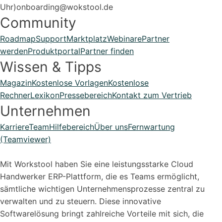
Uhr)
onboarding@wokstool.de
Community
Roadmap
Support
Marktplatz
Webinare
Partner
werden
Produktportal
Partner finden
Wissen & Tipps
Magazin
Kostenlose Vorlagen
Kostenlose
Rechner
Lexikon
Pressebereich
Kontakt zum Vertrieb
Unternehmen
Karriere
Team
Hilfebereich
Über uns
Fernwartung
(Teamviewer)
Mit Workstool haben Sie eine leistungsstarke Cloud
Handwerker ERP-Plattform, die es Teams ermöglicht,
sämtliche wichtigen Unternehmensprozesse zentral zu
verwalten und zu steuern. Diese innovative
Softwarelösung bringt zahlreiche Vorteile mit sich, die