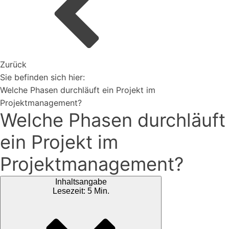
Organisiere deine Aufträge in Überischtlichen
Projekten
Zurück
Vertriebspartner werden
Sie befinden sich hier:
Welche Phasen durchläuft ein Projekt im
Projektmanagement?
Welche Phasen durchläuft
Erweiterungen
Rest-API Schnittstelle
ein Projekt im
Einfacher Import von Daten oder Lieferanten
Ki-Funktionen
Projektmanagement?
Magazin
Bei uns findest du spannendes Blogartikel vieles mehr ...
Inhaltsangabe
Lesezeit: 5 Min.