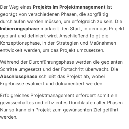
Der Weg eines
Projekts im Projektmanagement
ist
geprägt von verschiedenen Phasen, die sorgfältig
durchlaufen werden müssen, um erfolgreich zu sein. Die
Kostenlose
Rechner
Initiierungsphase
markiert den Start, in dem das Projekt
Einfache Werte berechnen mit unseren Rechnern...
geplant und definiert wird. Anschließend folgt die
Konzeptionsphase, in der Strategien und Maßnahmen
entwickelt werden, um das Projekt umzusetzen.
Während der Durchführungsphase werden die geplanten
Schritte umgesetzt und der Fortschritt überwacht. Die
Abschlussphase
schließt das Projekt ab, wobei
Wer sind wir?
Ergebnisse evaluiert und dokumentiert werden.
Workstool makes team work. Jung, Dynamisch und
Erfolgreiches Projektmanagement erfordert somit ein
Kreativ.
gewissenhaftes und effizientes Durchlaufen aller Phasen.
Nur so kann ein Projekt zum gewünschten Ziel geführt
werden.