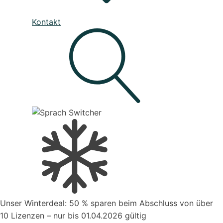
Unser Service
Kontakt
Den besten Service für Ihre Business-Software, die deine
Prozesse verbessert
Live - System Status
Mahnwesen
Organisiere deine Aufträge in Überischtlichen
Projekten
Suche
Kontakt zum Vertrieb
Unser Winterdeal: 50 % sparen beim Abschluss von über
Aufträge verwalten
10 Lizenzen – nur bis 01.04.2026 gültig
Organisiere deine Aufträge in Überischtlichen