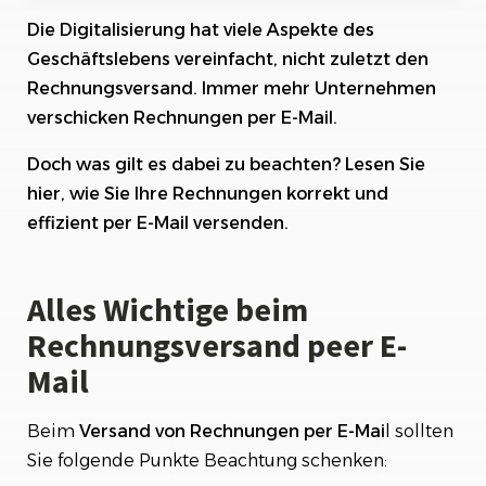
Die Digitalisierung hat viele Aspekte des
Versand von Rechnungen per E-Mail statt per
Post?
Geschäftslebens vereinfacht, nicht zuletzt den
Rechnungsversand. Immer mehr Unternehmen
Vorteile & Nachteile beim Versand von
verschicken Rechnungen per E-Mail.
Rechnungen per Mail
Doch was gilt es dabei zu beachten? Lesen Sie
Rechnungsversand per Mail aus einem
Rechnungsprogramm
hier, wie Sie Ihre Rechnungen korrekt und
effizient per E-Mail versenden.
Häufige Fragen
Alles Wichtige beim
Rechnungsversand peer E-
Mail
Beim
Versand von Rechnungen per E-Mai
l sollten
Sie folgende Punkte Beachtung schenken: