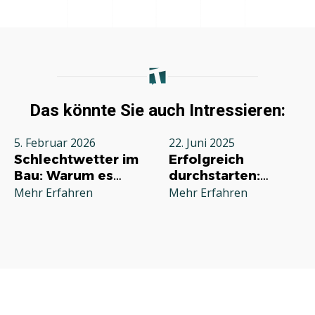
Das könnte Sie auch Intressieren:
5. Februar 2026
22. Juni 2025
Schlechtwetter im
Erfolgreich
Bau: Warum es
durchstarten:
jeden Betrieb
Deine
Mehr Erfahren
Mehr Erfahren
betrifft und wie Sie
Grundausstattung
richtig reagieren
für die
Selbstständigkeit
im Handwerk