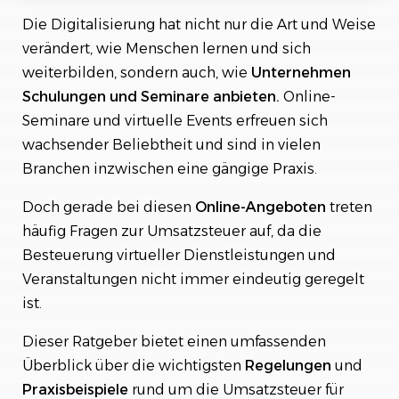
Die Digitalisierung hat nicht nur die Art und Weise
Ort der Leistungserbringung und Steuerpflicht
verändert, wie Menschen lernen und sich
Unterschiedliche Steuersätze und
weiterbilden, sondern auch, wie
Unternehmen
Sonderregelungen
Schulungen und Seminare anbieten.
Online-
Seminare und virtuelle Events erfreuen sich
Praxisbeispiele zur Berechnung der
Umsatzsteuer bei Online-Events
wachsender Beliebtheit und sind in vielen
Branchen inzwischen eine gängige Praxis.
Umsatzsteuer für Online-Seminare außerhalb
der EU
Doch gerade bei diesen
Online-Angeboten
treten
häufig Fragen zur Umsatzsteuer auf, da die
Fazit: Umsatzsteuer bei Online-Seminaren – ein
komplexes Thema mit vielen Variablen
Besteuerung virtueller Dienstleistungen und
Veranstaltungen nicht immer eindeutig geregelt
ist.
Dieser Ratgeber bietet einen umfassenden
Überblick über die wichtigsten
Regelungen
und
Praxisbeispiele
rund um die Umsatzsteuer für