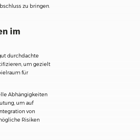
bschluss zu bringen.
en im
 gut durchdachte
ifizieren, um gezielt
ielraum für
elle Abhängigkeiten
eutung, um auf
ntegration von
mögliche Risiken