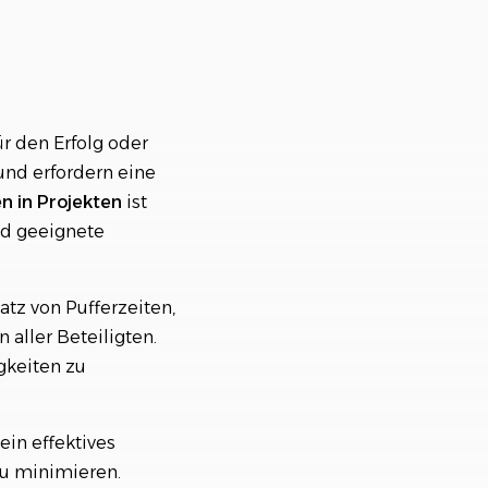
nd Minimierung von
r den Erfolg oder
 und erfordern eine
n in Projekten
ist
nd geeignete
tz von Pufferzeiten,
aller Beteiligten.
gkeiten zu
ein effektives
u minimieren.