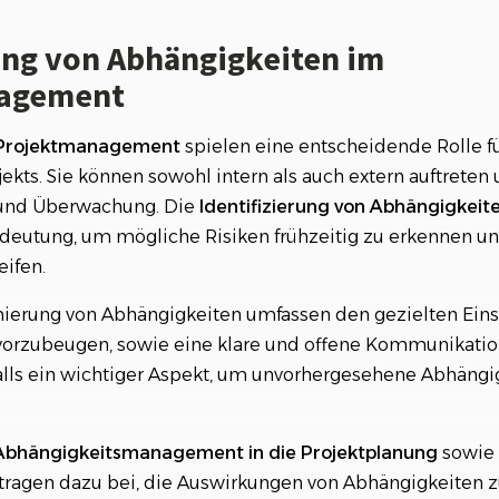
ion als Mittel zur Verteilung von Verantwortlichkeiten u
ng von Abhängigkeiten im
agement
Projektmanagement
spielen eine entscheidende Rolle fü
jekts. Sie können sowohl intern als auch extern auftreten
 und Überwachung. Die
Identifizierung von Abhängigkeite
deutung, um mögliche Risiken frühzeitig zu erkennen u
ifen.
mierung von Abhängigkeiten umfassen den gezielten Einsa
rzubeugen, sowie eine klare und offene Kommunikation 
nfalls ein wichtiger Aspekt, um unvorhergesehene Abhängi
Abhängigkeitsmanagement
in
die
Projektplanung
sowie 
ragen dazu bei, die Auswirkungen von Abhängigkeiten z