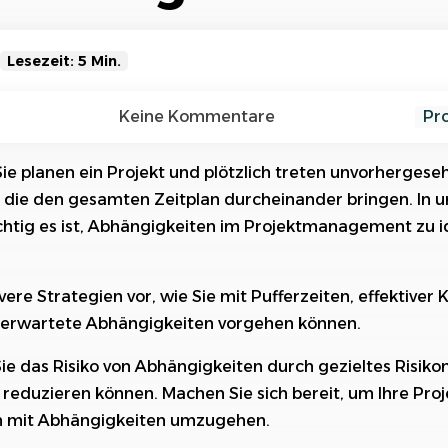
Referenzen
Orga
Über
Schauen Sie einen kleinen Auszug
unserer Referenzen an...
Lesezeit: 5 Min.
on Abhängigkeiten im Projektmanagement
Keine Kommentare
Pr
on Abhängigkeiten in Projekten
, Sie planen ein Projekt und plötzlich treten unvorherges
 die den gesamten Zeitplan durcheinander bringen. In 
Minimierung von Abhängigkeiten im Projektmanagement
ichtig es ist, Abhängigkeiten im Projektmanagement zu i
erzeiten zur Absicherung gegen Abhängigkeiten
ls Schlüssel zum Umgang mit Abhängigkeiten
evere Strategien vor, wie Sie mit Pufferzeiten, effektiv
unerwartete Abhängigkeiten vorgehen können.
 Antwort auf unvorhergesehene Abhängigkeiten
Sie das Risiko von Abhängigkeiten durch gezieltes Ris
Abhängigkeitsmanagement in die Projektplanung
 reduzieren können. Machen Sie sich bereit, um Ihre Proj
n mit Abhängigkeiten umzugehen.
t als ergänzende Maßnahme zur Absicherung gegen A