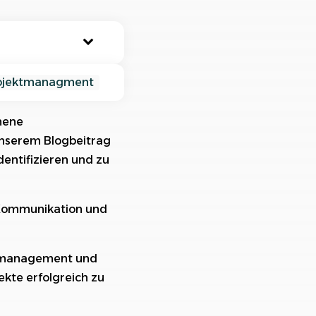
nisiere deine Aufträge in
ischtlichen Projekten
ojektmanagment
ehene
unserem Blogbeitrag
dentifizieren und zu
er Kommunikation und
ikomanagement und
ekte erfolgreich zu
bhängigkeiten