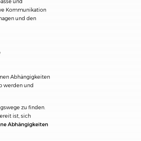
pässe und
tive Kommunikation
anagen und den
e
enen Abhängigkeiten
pp werden und
ungswege zu finden.
eit ist, sich
ene
Abhängigkeiten