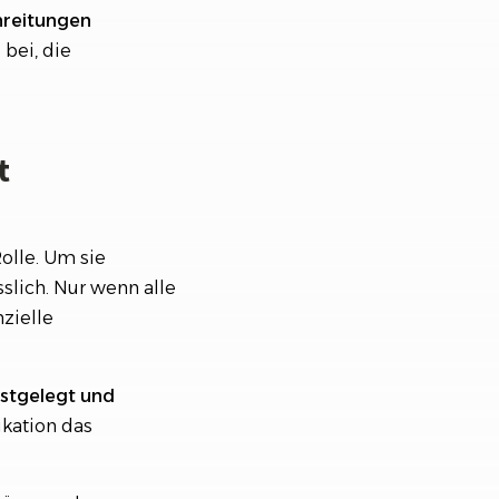
hreitungen
bei, die
t
olle. Um sie
slich. Nur wenn alle
zielle
estgelegt und
kation das