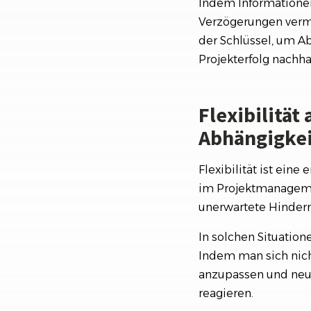
Indem Informationen
Verzögerungen vermi
der Schlüssel, um 
Projekterfolg nachhal
Flexibilitä
Abhängigke
Flexibilität ist ei
im Projektmanageme
unerwartete Hindern
In solchen Situation
Indem man sich nicht
anzupassen und neu
reagieren.