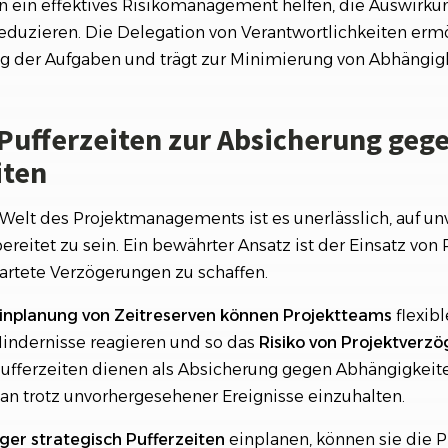
 ein effektives Risikomanagement helfen, die Auswirku
eduzieren. Die Delegation von Verantwortlichkeiten ermö
ng der Aufgaben und trägt zur Minimierung von Abhängigk
 Pufferzeiten zur Absicherung geg
iten
Welt des Projektmanagements ist es unerlässlich, auf u
reitet zu sein. Ein bewährter Ansatz ist der Einsatz von 
artete Verzögerungen zu schaffen.
Einplanung von Zeitreserven können Projektteams
flexibl
indernisse reagieren und so das
Risiko
von
Projektverz
ufferzeiten dienen als Absicherung gegen Abhängigkei
lan trotz unvorhergesehener Ereignisse einzuhalten.
er strategisch Pufferzeiten
einplanen, können sie die 