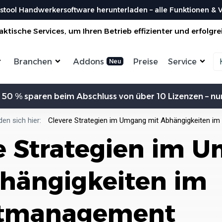
stool Handwerkersoftware herunterladen – alle Funktionen & Vo
ktische Services, um Ihren Betrieb effizienter und erfolgre
Branchen
Addons
Preise
Service
Zeiterfassung
Kommunikation
Kalkulation
Ein
 50 % sparen beim Abschluss von über 10 Lizenzen – nur
ensterbauer
Enegrieberater
Magazin
Vorl
aler
Hausverwalter
Bei uns findest du spannendes Blogartikel
Nutzen 
Aufträge verwalten
Erw
vieles mehr ...
den sich hier:
Clevere Strategien im Umgang mit Abhängigkeiten i
liesenleger
Büroservice
Organisiere deine Aufträge in
Überischtlichen Projekten
Koste
e Strategien im 
rockenbauer
Hausmeister
Res
Lexikon
Einfach
Einf
odenleger
Gebäudereinigung
Bei uns im Lexikon findest du zu allen
Rechner
Lief
Bestellungen
Fachbegriffen die passende ...
Organisiere deine Aufträge in
hängigkeiten im
Überischtlichen Projekten
Wer s
DA
Roadmap & Ideen
Worksto
Über
ein
Eine klare Roadmap ist der Schlüssel, um
Alle Funktionen ansehen
und Krea
ktmanagement
innovative Ideen...
Organisiere deine Aufträge in
Überischtlichen Projekten
Al