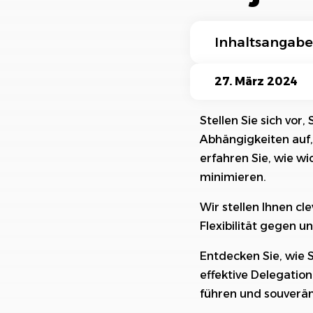
Ki-Funktionen
Inhaltsangabe
Die Bedeutung v
27. März 2024
Identifizierung v
Stellen Sie sich vor
Abhängigkeiten auf,
Strategien zur 
erfahren Sie, wie w
Einsatz von Puff
minimieren.
Kommunikation a
Wir stellen Ihnen cl
Flexibilität gegen 
Flexibilität als
Entdecken Sie, wie 
Integration von 
effektive Delegation
führen und souverä
Risikomanagemen