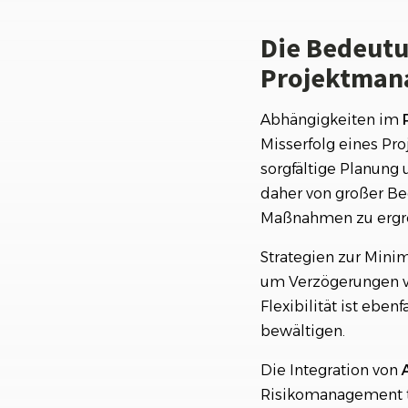
Effektive Delegat
Abhängigkeiten
Die Bedeutu
Projektman
Abhängigkeiten im
Misserfolg eines Pro
sorgfältige Planung
daher von großer Be
Maßnahmen zu ergre
Strategien zur Mini
um Verzögerungen vo
Flexibilität ist ebe
bewältigen.
Die Integration von
Risikomanagement t