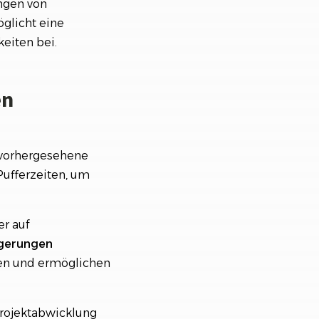
ngen von
glicht eine
eiten bei.
en
nvorhergesehene
Pufferzeiten, um
er auf
ögerungen
ten und ermöglichen
Projektabwicklung