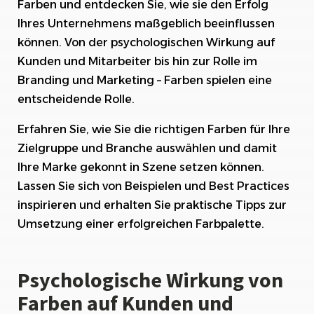
Farben und entdecken Sie, wie sie den Erfolg
Auswahl der richtigen Farben: Zielgruppe und
Ihres Unternehmens maßgeblich beeinflussen
Branche berücksichtigen
können. Von der psychologischen Wirkung auf
Kunden und Mitarbeiter bis hin zur Rolle im
Kontraste und Lesbarkeit
Branding und Marketing – Farben spielen eine
Kulturelle und regionale Unterschiede
entscheidende Rolle.
Testen und Iterieren
Erfahren Sie, wie Sie die richtigen Farben für Ihre
Zielgruppe und Branche auswählen und damit
Farbkonzepte für verschiedene Branchen:
Ihre Marke gekonnt in Szene setzen können.
Beispiele und Best Practices
Lassen Sie sich von Beispielen und Best Practices
Einfluss von Trends und Zeitgeist auf die
inspirieren und erhalten Sie praktische Tipps zur
Farbauswahl für Unternehmen
Umsetzung einer erfolgreichen Farbpalette.
Praktische Tipps zur Umsetzung einer
erfolgreichen Farbpalette
Psychologische Wirkung von
Farben auf Kunden und