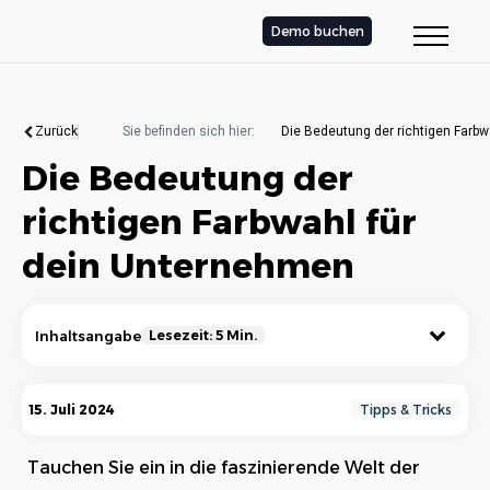
Demo buchen
Zurück
Sie befinden sich hier:
Die Bedeutung der richtigen Farb
Die Bedeutung der
richtigen Farbwahl für
dein Unternehmen
Inhaltsangabe
Lesezeit: 5 Min.
Psychologische Wirkung von Farben auf Kunden
15. Juli 2024
Tipps & Tricks
und Mitarbeiter
Tauchen Sie ein in die faszinierende Welt der
Psychologie der Farben bei der Farbauswahl