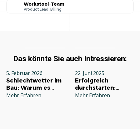
Workstool-Team
Product Lead, Billing
Das könnte Sie auch Intressieren:
5. Februar 2026
22. Juni 2025
Schlechtwetter im
Erfolgreich
Bau: Warum es
durchstarten:
jeden Betrieb
Deine
Mehr Erfahren
Mehr Erfahren
betrifft und wie Sie
Grundausstattung
richtig reagieren
für die
Selbstständigkeit
im Handwerk