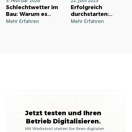
5. Februar 2026
22. Juni 2025
Schlechtwetter im
Erfolgreich
Bau: Warum es
durchstarten:
jeden Betrieb
Deine
Mehr Erfahren
Mehr Erfahren
betrifft und wie Sie
Grundausstattung
richtig reagieren
für die
Selbstständigkeit
im Handwerk
Jetzt testen und Ihren
Betrieb Digitalisieren.
Mit Workstool starten Sie Ihren digitalen