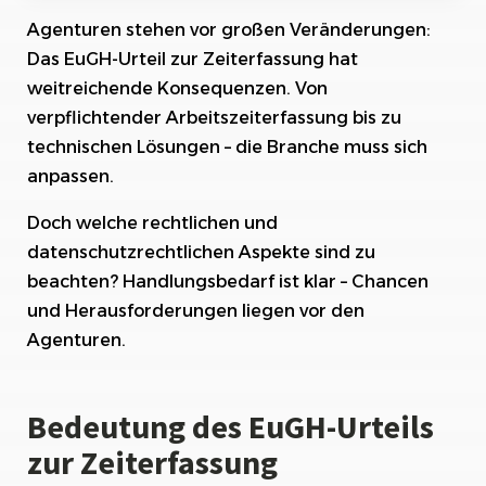
Auswirkungen auf Agenturen und
Agenturen stehen vor großen Veränderungen:
Unternehmen
Das EuGH-Urteil zur Zeiterfassung hat
Verpflichtende Arbeitszeiterfassung für alle
weitreichende Konsequenzen. Von
Mitarbeiter*
verpflichtender Arbeitszeiterfassung bis zu
technischen Lösungen – die Branche muss sich
Mögliche technische Lösungen zur Umsetzung
der Zeiterfassungspflicht*
anpassen.
Rechtliche Konsequenzen bei Nichteinhaltung
Doch welche rechtlichen und
der Zeiterfassungsvorgaben
datenschutzrechtlichen Aspekte sind zu
beachten? Handlungsbedarf ist klar – Chancen
Schulungsbedarf für Mitarbeiter*innen im
Umgang mit neuen Systemen
und Herausforderungen liegen vor den
Agenturen.
Anpassungen in den Arbeitsverträgen
notwendig?
Bedeutung des EuGH-Urteils
Datenschutzaspekte bei elektronischer
Zeiterfassung berücksichtigen
zur Zeiterfassung