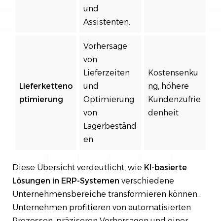
und
Assistenten.
Vorhersage
von
Lieferzeiten
Kostensenku
Lieferketteno
und
ng, höhere
ptimierung
Optimierung
Kundenzufrie
von
denheit
Lagerbeständ
en.
Diese Übersicht verdeutlicht, wie
KI-basierte
Lösungen in ERP-Systemen
verschiedene
Unternehmensbereiche transformieren können.
Unternehmen profitieren von automatisierten
Prozessen, präziseren Vorhersagen und einer