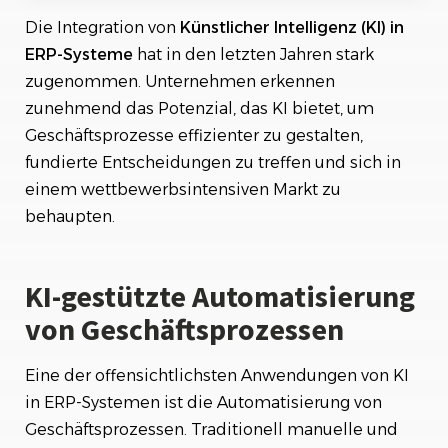
Die Integration von
Künstlicher Intelligenz (KI) in
Vorhersagen und Prognosen durch
maschinelles Lernen
ERP-Systeme
hat in den letzten Jahren stark
zugenommen. Unternehmen erkennen
Intelligente Datenanalyse und -visualisierung
zunehmend das Potenzial, das KI bietet, um
Geschäftsprozesse effizienter zu gestalten,
Chatbots und virtuelle Assistenten
fundierte Entscheidungen zu treffen und sich in
Optimierung der Lieferkette
einem wettbewerbsintensiven Markt zu
behaupten.
Effiziente Ressourcennutzung durch KI-basierte
Planung
KI-gestützte Automatisierung
Personalisierung und Benutzerfreundlichkeit
durch KI
von Geschäftsprozessen
Überblick über Anwendungsbereiche von KI in
ERP-Systemen
Eine der offensichtlichsten Anwendungen von KI
in ERP-Systemen ist die Automatisierung von
Fazit
Geschäftsprozessen. Traditionell manuelle und