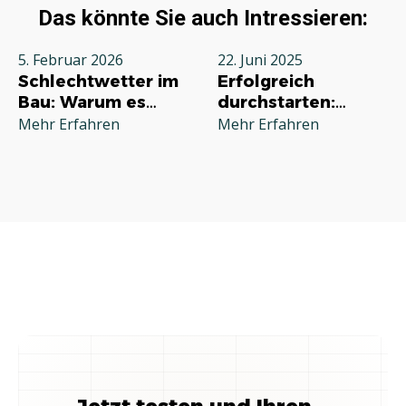
Das könnte Sie auch Intressieren:
5. Februar 2026
22. Juni 2025
Schlechtwetter im
Erfolgreich
Bau: Warum es
durchstarten:
jeden Betrieb
Deine
Mehr Erfahren
Mehr Erfahren
betrifft und wie Sie
Grundausstattung
richtig reagieren
für die
Selbstständigkeit
im Handwerk