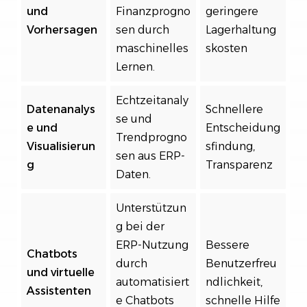
und
Finanzprogno
geringere
Vorhersagen
sen durch
Lagerhaltung
maschinelles
skosten
Lernen.
Echtzeitanaly
Datenanalys
Schnellere
se und
e und
Entscheidung
Trendprogno
Visualisierun
sfindung,
sen aus ERP-
g
Transparenz
Daten.
Unterstützun
g bei der
ERP-Nutzung
Bessere
Chatbots
durch
Benutzerfreu
und virtuelle
automatisiert
ndlichkeit,
Assistenten
e Chatbots
schnelle Hilfe