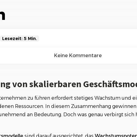
Referenzen
Orga
n
Über
Schauen Sie einen kleinen Auszug
unserer Referenzen an...
Lesezeit: 5 Min.
n skalierbaren Geschäftsmodellen
Keine Kommentare
erkmale von skalierbaren Geschäftsmodellen
ng von skalierbaren Geschäftsmo
ncen durch den Einsatz skalierbarer Geschäftsmodelle
aus der Praxis: Mit Skalierbaren Modellen erfolgreich we
nternehmen zu führen erfordert stetiges Wachstum und ei
denen Ressourcen. In diesem Zusammenhang gewinnen 
ür ein skalierbares Modell
unehmend an Bedeutung. Doch was genau verbirgt sich 
schäftsmodellen mit Skalierung
tsmodelle
sind darauf ausgerichtet, das
Wachstumspoten