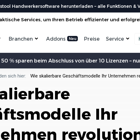
stool Handwerkersoftware herunterladen – alle Funktionen & Vo
ktische Services, um Ihren Betrieb effizienter und erfolgre
Branchen
Addons
Preise
Service
Zeiterfassung
Kommunikation
Kalkulation
Ein
 50 % sparen beim Abschluss von über 10 Lizenzen – nur
ensterbauer
Enegrieberater
Magazin
Vorl
aler
Hausverwalter
Bei uns findest du spannendes Blogartikel
Nutzen 
Aufträge verwalten
Erw
vieles mehr ...
den sich hier:
Wie skalierbare Geschäftsmodelle Ihr Unternehmen r
liesenleger
Büroservice
Organisiere deine Aufträge in
Überischtlichen Projekten
Koste
alierbare
rockenbauer
Hausmeister
Res
Lexikon
Einfach
Einf
odenleger
Gebäudereinigung
Bei uns im Lexikon findest du zu allen
Rechner
Lief
Bestellungen
Fachbegriffen die passende ...
Organisiere deine Aufträge in
ftsmodelle Ihr
Überischtlichen Projekten
Wer s
DA
Roadmap & Ideen
Worksto
Über
ein
Eine klare Roadmap ist der Schlüssel, um
Alle Funktionen ansehen
und Krea
ehmen revolution
innovative Ideen...
Organisiere deine Aufträge in
Überischtlichen Projekten
Al