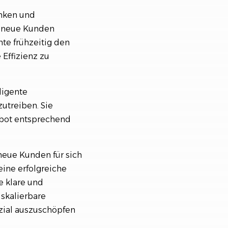
enken und
ie neue Kunden
te frühzeitig den
 Effizienz zu
ligente
utreiben. Sie
gebot entsprechend
neue Kunden für sich
eine erfolgreiche
e klare und
 skalierbare
zial auszuschöpfen