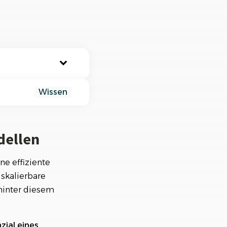
nisiere deine Aufträge in
ischtlichen Projekten
Wissen
dellen
rden
ne effiziente
skalierbare
hinter diesem
zial
eines