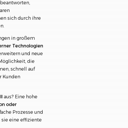
 beantworten,
baren
en sich durch ihre
n.
ungen in großem
rner Technologien
erweitern und neue
öglichkeit, die
en, schnell auf
er Kunden
ll
aus? Eine hohe
on oder
fache Prozesse und
ie eine effiziente