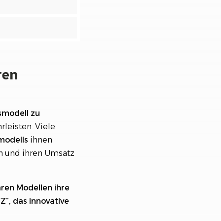
ren
smodell
zu
leisten. Viele
smodells
ihnen
en und ihren Umsatz
aren Modellen ihre
Z”, das innovative