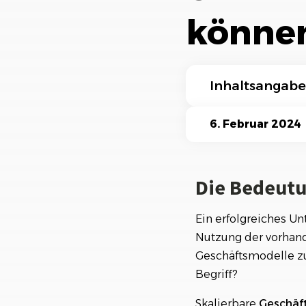
Ki-Funktionen
könne
Inhaltsangabe
Die Bedeutung vo
6. Februar 2024
Definition und M
Die Bedeutu
Vorteile und Cha
Erfolgsbeispiele 
Ein erfolgreiches U
Nutzung der vorhan
Voraussetzungen f
Geschäftsmodelle z
Beispiele von Ge
Begriff?
Häufige Fragen
Skalierbare
Geschäf