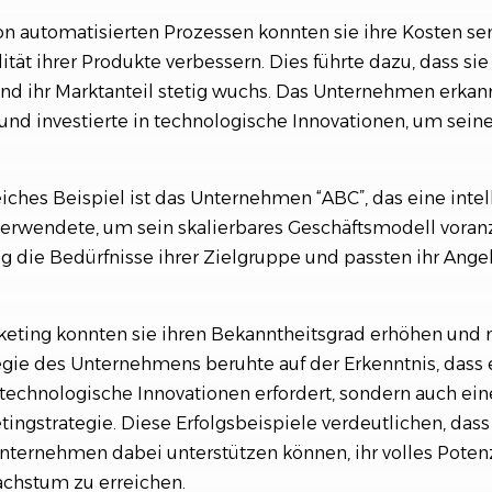
on automatisierten Prozessen konnten sie ihre Kosten s
lität ihrer Produkte verbessern. Dies führte dazu, dass s
d ihr Marktanteil stetig wuchs. Das Unternehmen erkann
und investierte in technologische Innovationen, um seine
eiches Beispiel ist das Unternehmen “ABC”, das eine intel
verwendete, um sein skalierbares Geschäftsmodell voranz
tig die Bedürfnisse ihrer Zielgruppe und passten ihr An
keting konnten sie ihren Bekanntheitsgrad erhöhen und 
egie des Unternehmens beruhte auf der Erkenntnis, dass 
 technologische Innovationen erfordert, sondern auch ein
tingstrategie. Diese Erfolgsbeispiele verdeutlichen, dass
ternehmen dabei unterstützen können, ihr volles Poten
chstum zu erreichen.