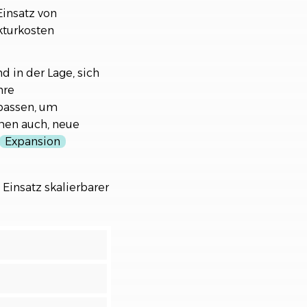
Einsatz von
kturkosten
d in der Lage, sich
hre
passen, um
hmen auch, neue
Expansion
Einsatz skalierbarer