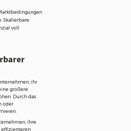
e Marktbedingungen
 Skalierbare
ial voll
erbarer
nternehmen, ihr
eine größere
öhen. Durch das
n oder
mieren.
ternehmen, ihre
 effizienteren