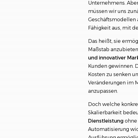
Unternehmens. Aber 
müssen wir uns zunä
Geschäftsmodellen a
Fähigkeit aus, mit
Das heißt, sie ermö
Maßstab anzubieten 
und
innovativer
Mark
Kunden gewinnen. Da
Kosten zu senken un
Veränderungen im Ma
anzupassen.
Doch welche konkre
Skalierbarkeit bede
Dienstleistung
ohne
Automatisierung wic
Ausführung ermögli