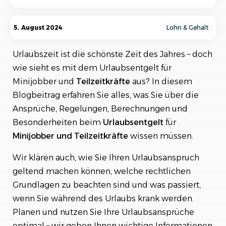
Was ist das Urlaubsentgelt und welche
5. August 2024
Lohn & Gehalt
Ansprüche haben Minijobber und Teilzeitkräfte?
Urlaubszeit ist die schönste Zeit des Jahres – doch
2. Welche Regelungen gelten für das
Urlaubsentgelt von Minijobbern und
wie sieht es mit dem Urlaubsentgelt für
Teilzeitkräften?
Minijobber und
Teilzeitkräfte
aus? In diesem
Blogbeitrag erfahren Sie alles, was Sie über die
Wie wird das Urlaubsentgelt bei Minijobbern
und Teilzeitkräften berechnet?
Ansprüche, Regelungen, Berechnungen und
Besonderheiten beim
Urlaubsentgelt
für
Welche Besonderheiten gibt es beim
Minijobber
und
Teilzeitkräfte
wissen müssen.
Urlaubsentgelt für Minijobber und
Teilzeitkräfte?
Wir klären auch, wie Sie Ihren Urlaubsanspruch
geltend machen können, welche rechtlichen
Welche Möglichkeiten haben Minijobber und
Teilzeitkräfte, ihren Urlaubsanspruch geltend
Grundlagen zu beachten sind und was passiert,
zu machen?
wenn Sie während des Urlaubs krank werden.
Planen und nutzen Sie Ihre Urlaubsansprüche
Welche rechtlichen Grundlagen sollten
Minijobber und Teilzeitkräfte beim Thema
optimal – wir geben Ihnen wichtige Informationen