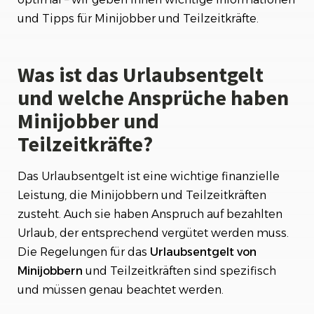
Urlaubsentgelt beachten?
und Tipps für Minijobber und Teilzeitkräfte.
Was passiert, wenn Minijobber oder
Teilzeitkräfte während ihres Urlaubs krank
Was ist das Urlaubsentgelt
werden?
und welche Ansprüche haben
Wie können Minijobber und Teilzeitkräfte ihre
Minijobber und
Urlaubsansprüche am besten planen und
nutzen?
Teilzeitkräfte?
Das Urlaubsentgelt ist eine wichtige finanzielle
Leistung, die Minijobbern und Teilzeitkräften
zusteht. Auch sie haben Anspruch auf bezahlten
Urlaub, der entsprechend vergütet werden muss.
Die Regelungen für das
Urlaubsentgelt
von
Minijobbern
und Teilzeitkräften sind spezifisch
und müssen genau beachtet werden.