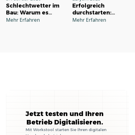
Schlechtwetter im
Erfolgreich
Bau: Warum es
durchstarten:
jeden Betrieb
Deine
Mehr Erfahren
Mehr Erfahren
betrifft und wie Sie
Grundausstattung
richtig reagieren
für die
Selbstständigkeit
im Handwerk
Jetzt testen und Ihren
Betrieb Digitalisieren.
Mit Workstool starten Sie Ihren digitalen