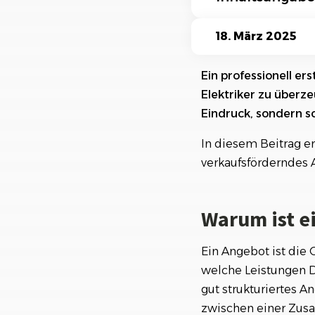
Ki-Funktionen
Warum ist ein gu
18. März 2025
Überblick über r
Ein professionell er
Elektriker zu überz
Häufige Fehler b
Eindruck, sondern sc
Die wesentlichen
In diesem Beitrag er
Digitale Tools zu
verkaufsförderndes An
Tipps für ein üb
Warum ist e
Einsatz von Vorla
Angebotsnachverf
Ein Angebot ist die
welche Leistungen D
Wichtige Punkte 
gut strukturiertes 
zwischen einer Zusa
Fazit: Mit profe