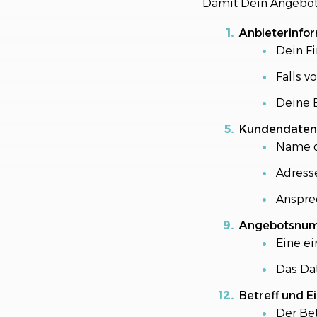
Damit Dein Angebot p
Anbieterinfo
Dein F
Falls 
Deine 
Kundendaten
Name d
Adress
Anspre
Angebotsnu
Eine ei
Das Da
Betreff und E
Der Bet