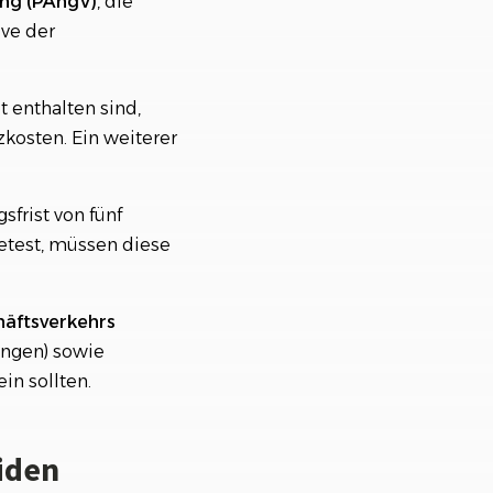
ng (PAngV)
, die
ive der
 enthalten sind,
osten. Ein weiterer
frist von fünf
etest, müssen diese
häftsverkehrs
ungen) sowie
in sollten.
iden