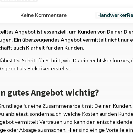
Referenzen
Orga
Über
Schauen Sie einen kleinen Auszug
tes Angebot wichtig?
Keine Kommentare
Handwerker
Re
unserer Referenzen an...
echtliche Anforderungen
stelltes Angebot ist essenziell, um Kunden von Deiner Die
eugen. Ein überzeugendes Angebot vermittelt nicht nur e
eim Angebotserstellen vermeiden
hafft auch Klarheit für den Kunden.
 Bestandteile eines Elektriker-Angebots
fährst Du Schritt für Schritt, wie Du ein rechtskonformes,
r Angebotserstellung nutzen
gebot als Elektriker erstellst.
erzeugendes Angebot
in gutes Angebot wichtig?
gen vs. Software: Was ist effizienter?
olgung: So erhöhst Du Deine Auftragsquote
 Grundlage für eine Zusammenarbeit mit Deinen Kunden. E
u anbietest, sondern auch, welche Kosten auf den Kun
beim Schreiben einer Rechnung als Elektroniker
Angebot vermittelt Vertrauen und kann den entscheidend
ge oder Absage ausmachen. Hier sind einige Vorteile ein
ssionellen Angeboten zu mehr Aufträgen