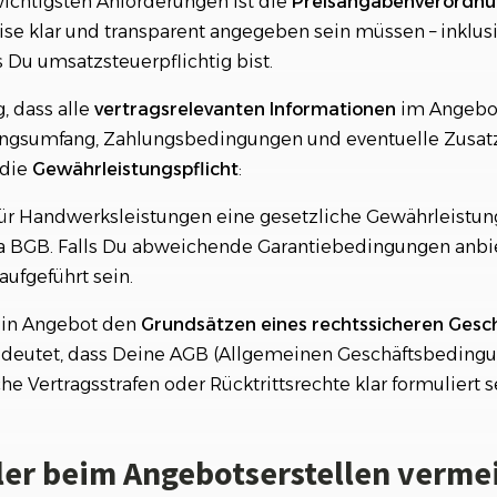
wichtigsten Anforderungen ist die
Preisangabenverordnu
eise klar und transparent angegeben sein müssen – inklus
s Du umsatzsteuerpflichtig bist.
, dass alle
vertragsrelevanten Informationen
im Angebot
ngsumfang, Zahlungsbedingungen und eventuelle Zusatzk
 die
Gewährleistungspflicht
:
für Handwerksleistungen eine gesetzliche Gewährleistungs
a BGB. Falls Du abweichende Garantiebedingungen anbi
aufgeführt sein.
Dein Angebot den
Grundsätzen eines rechtssicheren Gesc
edeutet, dass Deine AGB (Allgemeinen Geschäftsbeding
e Vertragsstrafen oder Rücktrittsrechte klar formuliert se
ler beim Angebotserstellen verme