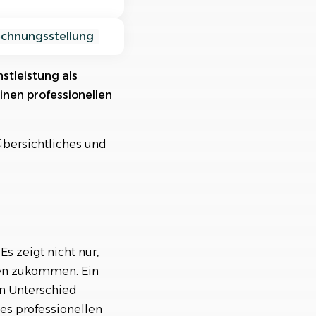
nisiere deine Aufträge in
ischtlichen Projekten
chnungsstellung
nstleistung als
inen professionellen
 übersichtliches und
s zeigt nicht nur,
den zukommen. Ein
en Unterschied
es professionellen