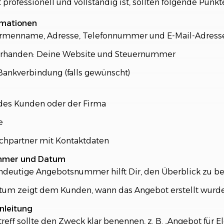
rofessionell und vollständig ist, sollten folgende Punkte
rmationen
irmenname, Adresse, Telefonnummer und E-Mail-Adress
vorhanden: Deine Website und Steuernummer
Bankverbindung (falls gewünscht)
es Kunden oder der Firma
e
chpartner mit Kontaktdaten
mmer und Datum
ndeutige Angebotsnummer hilft Dir, den Überblick zu be
tum zeigt dem Kunden, wann das Angebot erstellt wurde
inleitung
reff sollte den Zweck klar benennen, z. B. „Angebot für El