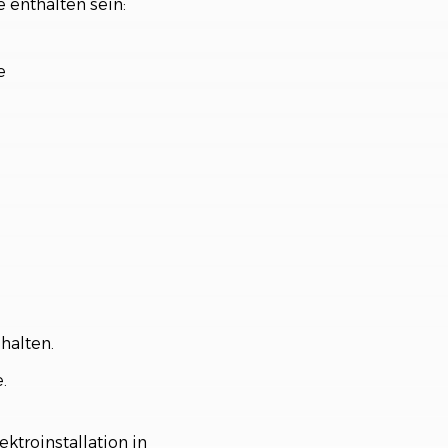
 enthalten sein:
e
halten.
.
ektroinstallation in