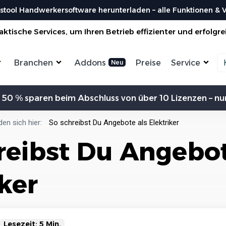
stool Handwerkersoftware herunterladen – alle Funktionen & Vo
ktische Services, um Ihren Betrieb effizienter und erfolgre
Branchen
Addons
Preise
Service
Zeiterfassung
Kommunikation
Kalkulation
Ein
 50 % sparen beim Abschluss von über 10 Lizenzen – nur
ensterbauer
Enegrieberater
Magazin
Vorl
aler
Hausverwalter
Bei uns findest du spannendes Blogartikel
Nutzen 
Aufträge verwalten
Erw
vieles mehr ...
den sich hier:
So schreibst Du Angebote als Elektriker
liesenleger
Büroservice
Organisiere deine Aufträge in
Überischtlichen Projekten
Koste
reibst Du Angebot
rockenbauer
Hausmeister
Res
Lexikon
Einfach
Einf
odenleger
Gebäudereinigung
Bei uns im Lexikon findest du zu allen
Rechner
Lief
Bestellungen
Fachbegriffen die passende ...
Organisiere deine Aufträge in
ker
Überischtlichen Projekten
Wer s
DA
Roadmap & Ideen
Worksto
Über
ein
Eine klare Roadmap ist der Schlüssel, um
Alle Funktionen ansehen
und Krea
innovative Ideen...
Organisiere deine Aufträge in
Überischtlichen Projekten
Lesezeit: 5 Min.
Al