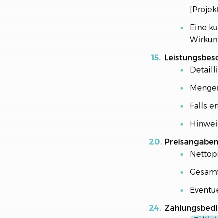
[Projek
Eine ku
Wirkun
Leistungsbes
Detaill
Mengen
Falls e
Hinweis
Preisangabe
Nettopr
Gesamtk
Eventu
Zahlungsbed