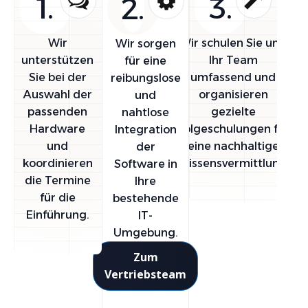
1.
3.
2.
Wir
Wir schulen Sie und
Wir sorgen
unterstützen
Ihr Team
für eine
Sie bei der
umfassend und
reibungslose
Auswahl der
organisieren
und
passenden
gezielte
nahtlose
Hardware
Folgeschulungen für
Integration
und
eine nachhaltige
der
koordinieren
Wissensvermittlung.
Software in
die Termine
Ihre
für die
bestehende
Einführung.
IT-
Umgebung.
Zum
Vertriebsteam