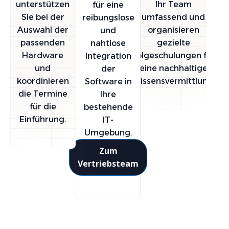
unterstützen
Ihr Team
für eine
Sie bei der
umfassend und
reibungslose
Auswahl der
organisieren
und
passenden
gezielte
nahtlose
Hardware
Folgeschulungen für
Integration
und
eine nachhaltige
der
koordinieren
Wissensvermittlung.
Software in
die Termine
Ihre
für die
bestehende
Einführung.
IT-
Umgebung.
Zum
Vertriebsteam