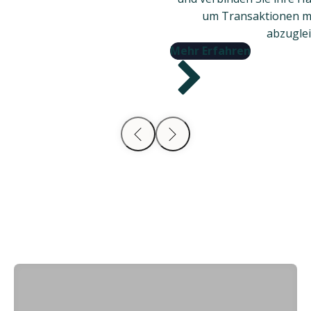
um Transaktionen mi
abzuglei
Mehr Erfahren