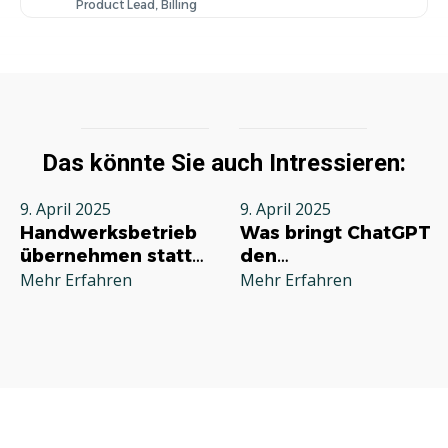
Product Lead, Billing
Das könnte Sie auch Intressieren:
9. April 2025
9. April 2025
Handwerksbetrieb
Was bringt ChatGPT
übernehmen statt
den
neu gründen:
Handwerksbetrieben
Mehr Erfahren
Mehr Erfahren
Vorteile, Anleitung
und sinnvoll?