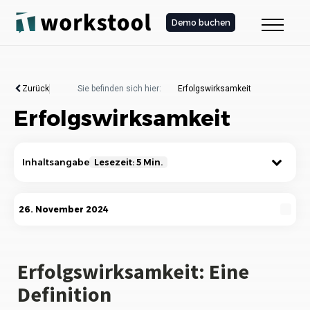
Demo buchen
Zurück
Sie befinden sich hier:
Erfolgswirksamkeit
Erfolgswirksamkeit
Inhaltsangabe
Lesezeit: 5 Min.
Erfolgswirksamkeit: Eine Definition
26. November 2024
Die Bedeutung der Erfolgswirksamkeit
Wie wird Erfolgswirksamkeit gemessen?
Erfolgswirksamkeit: Eine
Definition
Faktoren, die die Erfolgswirksamkeit
beeinflussen