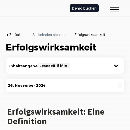
Demo buchen
Zurück
Sie befinden sich hier:
Erfolgswirksamkeit
Erfolgswirksamkeit
Inhaltsangabe
Lesezeit: 5 Min.
Erfolgswirksamkeit: Eine Definition
26. November 2024
Die Bedeutung der Erfolgswirksamkeit
Wie wird Erfolgswirksamkeit gemessen?
Erfolgswirksamkeit: Eine
Definition
Faktoren, die die Erfolgswirksamkeit
beeinflussen