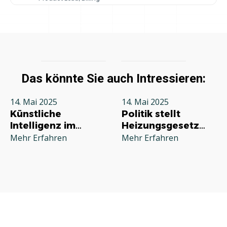
Das könnte Sie auch Intressieren:
14. Mai 2025
14. Mai 2025
Künstliche
Politik stellt
Intelligenz im
Heizungsgesetz
Bauwesen: Die
infrage –
Mehr Erfahren
Mehr Erfahren
Trends und Tools
Handwerksbranche
im Überblick 2025
reagiert gespalten