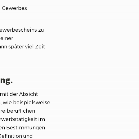
es Gewerbes
 Gewerbescheins zu
 einer
nn später viel Zeit
ung.
 mit der Absicht
, wie beispielsweise
reiberuflichen
rwerbstätigkeit im
chen Bestimmungen
Definition und