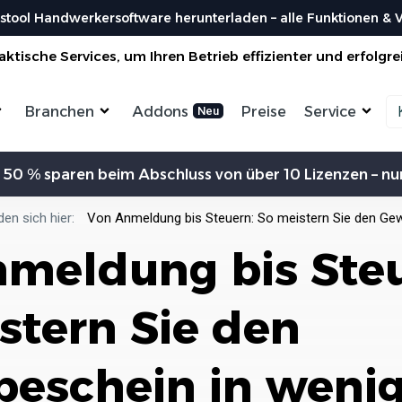
stool Handwerkersoftware herunterladen – alle Funktionen & Vo
ktische Services, um Ihren Betrieb effizienter und erfolgre
Branchen
Addons
Preise
Service
Zeiterfassung
Kommunikation
Kalkulation
Ein
 50 % sparen beim Abschluss von über 10 Lizenzen – nur
ensterbauer
Enegrieberater
Magazin
Vorl
aler
Hausverwalter
Bei uns findest du spannendes Blogartikel
Nutzen 
Aufträge verwalten
Erw
vieles mehr ...
den sich hier:
Von Anmeldung bis Steuern: So meistern Sie den Gew
liesenleger
Büroservice
Organisiere deine Aufträge in
Überischtlichen Projekten
Koste
meldung bis Steu
rockenbauer
Hausmeister
Res
Lexikon
Einfach
Einf
odenleger
Gebäudereinigung
Bei uns im Lexikon findest du zu allen
Rechner
Lief
Bestellungen
Fachbegriffen die passende ...
Organisiere deine Aufträge in
stern Sie den
Überischtlichen Projekten
Wer s
DA
Roadmap & Ideen
Worksto
Über
ein
Eine klare Roadmap ist der Schlüssel, um
Alle Funktionen ansehen
und Krea
eschein in weni
innovative Ideen...
Organisiere deine Aufträge in
Überischtlichen Projekten
Al