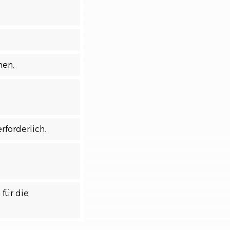
men.
forderlich.
für die