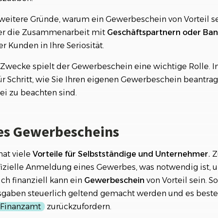
rt die Bearbeitungszeit?
 weitere Gründe, warum ein Gewerbeschein von Vorteil s
t er die Zusammenarbeit mit
Geschäftspartnern
oder
Ban
rliche Aspekte des Gewerbescheins
r Kunden in Ihre Seriosität.
üssen Sie als Selbstständiger beachten?
 Zwecke spielt der Gewerbeschein eine wichtige Rolle. I
 für Schritt, wie Sie Ihren eigenen Gewerbeschein beantr
i zu beachten sind.
nes Gewerbescheins
at viele
Vorteile für Selbstständige und Unternehmer.
Z
ffizielle Anmeldung eines Gewerbes, was notwendig ist, 
uch finanziell kann ein
Gewerbeschein
von Vorteil sein. 
sgaben steuerlich geltend gemacht werden und es besteh
Finanzamt
zurückzufordern.