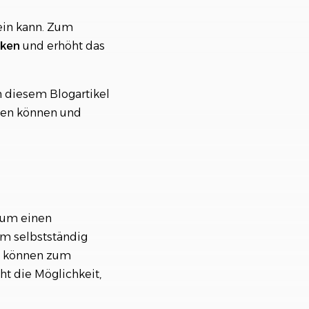
ein kann. Zum
ken
und erhöht das
n diesem Blogartikel
agen können und
um einen
um selbstständig
So können zum
t die Möglichkeit,