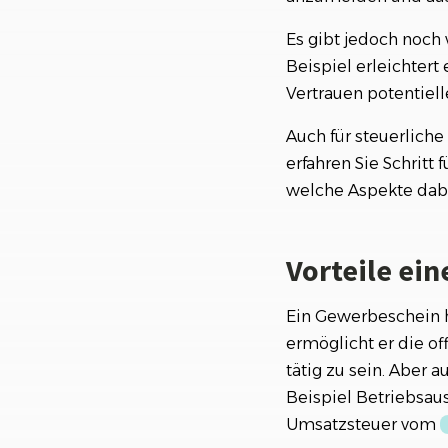
8. Wie lange daue
Es gibt jedoch noch
Beispiel erleichter
Schritt 3: Steue
Vertrauen potentielle
Welche Steuern m
Auch für steuerliche
erfahren Sie Schritt
welche Aspekte dabe
Vorteile ei
Ein Gewerbeschein h
ermöglicht er die o
tätig zu sein. Aber a
Beispiel Betriebsau
Umsatzsteuer vom