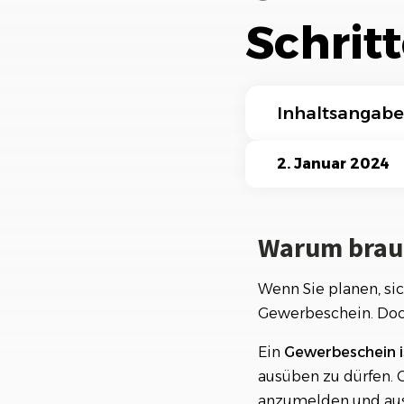
Ki-Funktionen
Schrit
Inhaltsangabe
Warum braucht m
2. Januar 2024
Vorteile eines G
Warum brau
Schritt 1: Recher
Was ist ein Gewe
Wenn Sie planen, sic
Gewerbeschein. Doc
Welche Unterlag
Ein
Gewerbeschein is
Schritt 2: Anmel
ausüben zu dürfen. O
Wo kann man den
anzumelden und au