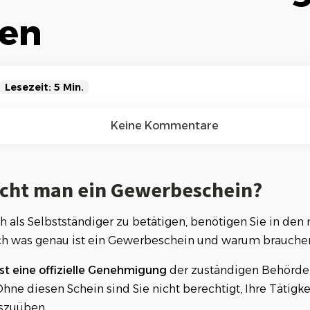
Referenzen
Orga
ten
Über
Schauen Sie einen kleinen Auszug
unserer Referenzen an...
Lesezeit: 5 Min.
an ein Gewerbeschein?
Keine Kommentare
ewerbescheins
cht man ein Gewerbeschein?
che und Planung
rbe? Definition und Abgrenzung.
h als Selbstständiger zu betätigen, benötigen Sie in den
h was genau ist ein Gewerbeschein und warum brauchen
en werden benötigt?
t eine offizielle Genehmigung
der zuständigen Behörde
dung beim zuständigen Amt
hne diesen Schein sind Sie nicht berechtigt, Ihre Tätigk
 Gewerbeschein beantragen?
szuüben.