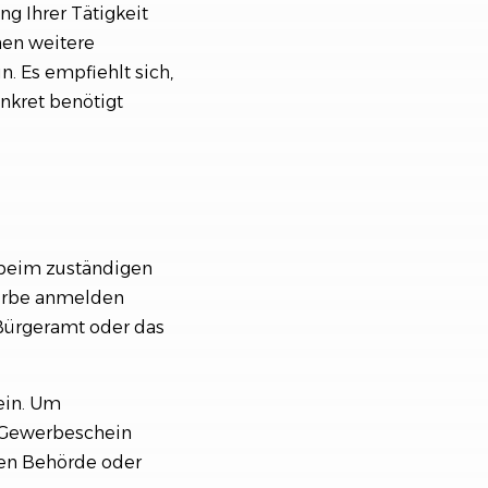
g Ihrer Tätigkeit
en weitere
 Es empfiehlt sich,
nkret benötigt
 beim zuständigen
werbe anmelden
 Bürgeramt oder das
ein. Um
 Gewerbeschein
gen Behörde oder