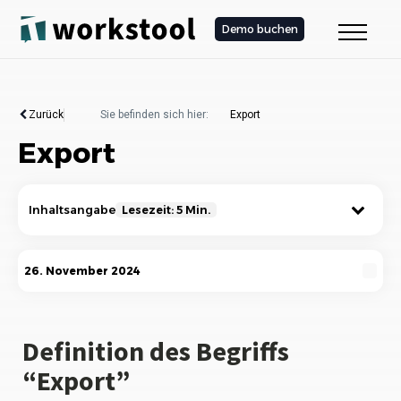
Demo buchen
Zurück
Sie befinden sich hier:
Export
Export
Inhaltsangabe
Lesezeit: 5 Min.
Definition des Begriffs “Export”
26. November 2024
Die Bedeutung des Exports für die Wirtschaft
Wie funktioniert der Export?
Definition des Begriffs
“Export”
Vorteile des Exports