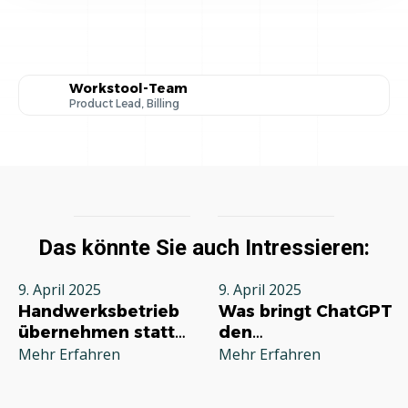
Workstool-Team
Product Lead, Billing
Das könnte Sie auch Intressieren:
9. April 2025
9. April 2025
Handwerksbetrieb
Was bringt ChatGPT
übernehmen statt
den
neu gründen:
Handwerksbetrieben
Mehr Erfahren
Mehr Erfahren
Vorteile, Anleitung
und sinnvoll?