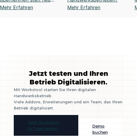
gründen: Vorteile,
Mehr Erfahren
Mehr Erfahren
Anleitung und sinnvoll?
e
Jetzt testen und Ihren
Betrieb Digitalisieren.
Mit Workstool starten Sie Ihren digitalen
Handwerksbetrieb.
Viele Addons, Erweiterungen und ein Team, das Ihren
Betrieb digitalisiert.
Jetzt Kostenlos
Demo
14 Tage testen
buchen