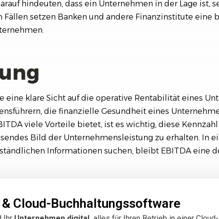
auf hindeuten, dass ein Unternehmen in der Lage ist, se
elen Fällen setzen Banken und andere Finanzinstitute ein
nternehmen.
rung
e eine klare Sicht auf die operative Rentabilität eines U
ensführern, die finanzielle Gesundheit eines Unternehm
TDA viele Vorteile bietet, ist es wichtig, diese Kennzahl
sendes Bild der Unternehmensleistung zu erhalten. In ein
rständlichen Informationen suchen, bleibt EBITDA eine d
 & Cloud-Buchhaltungssoftware
d Ihr
Unternehmen digital,
alles für Ihren Betrieb in einer Clo