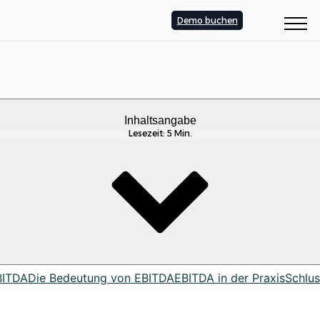
Demo buchen
Inhaltsangabe
Lesezeit: 5 Min.
BITDA
Die Bedeutung von EBITDA
EBITDA in der Praxis
Schlus