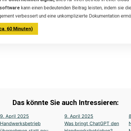
ssoftware
kann einen bedeutenden Beitrag leisten, indem sie d
agement verbessert und eine unkomplizierte Dokumentation ermög
a. 60 Minuten)
Das könnte Sie auch Intressieren:
9. April 2025
9. April 2025
8
Handwerksbetrieb
Was bringt ChatGPT den
übernehmen statt neu
Handwerksbetrieben?