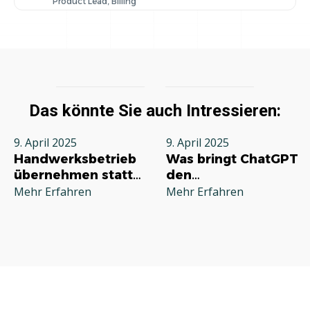
Product Lead, Billing
Das könnte Sie auch Intressieren:
9. April 2025
9. April 2025
Handwerksbetrieb
Was bringt ChatGPT
übernehmen statt
den
neu gründen:
Handwerksbetrieben
Mehr Erfahren
Mehr Erfahren
Vorteile, Anleitung
und sinnvoll?