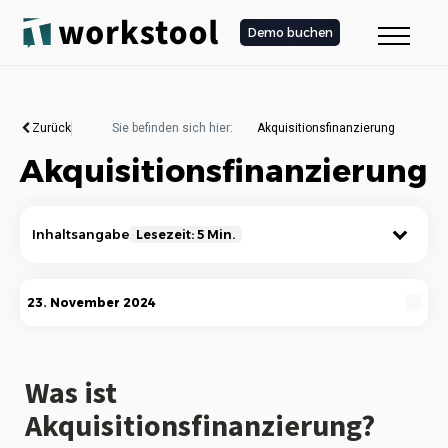
Demo buchen
Zurück
Sie befinden sich hier:
Akquisitionsfinanzierung
Akquisitionsfinanzierung
Inhaltsangabe
Lesezeit: 5 Min.
Was ist Akquisitionsfinanzierung?
23. November 2024
Definition der Akquisitionsfinanzierung
Arten der Akquisitionsfinanzierung
Was ist
Akquisitionsfinanzierung?
Wie funktioniert die Akquisitionsfinanzierung?