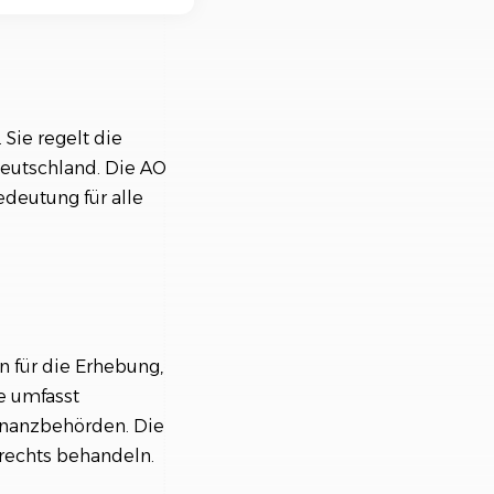
nisiere deine Aufträge in
ischtlichen Projekten
 Sie regelt die
eutschland. Die AO
edeutung für alle
 für die Erhebung,
e umfasst
Finanzbehörden. Die
rrechts behandeln.