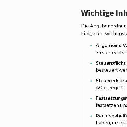
Wichtige In
Die Abgabenordnung 
Einige der wichtigst
Allgemeine Vo
Steuerrechts d
Steuerpflicht:
besteuert we
Steuererklär
AO geregelt.
Festsetzungs
festsetzen un
Rechtsbehelf
haben, um ge