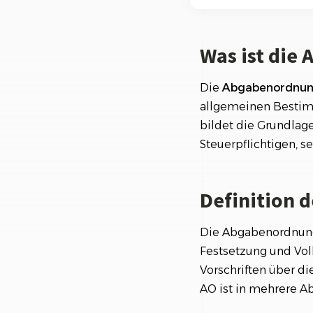
Ki-Funktionen
Definition der 
Was ist die
Wichtige Inhalt
Die Bedeutung d
Die
Abgabenordnu
allgemeinen Bestim
Fazit
bildet die Grundlage
Steuerpflichtigen, 
Definition 
Die Abgabenordnung 
Festsetzung und Vol
Vorschriften über di
AO ist in mehrere Ab