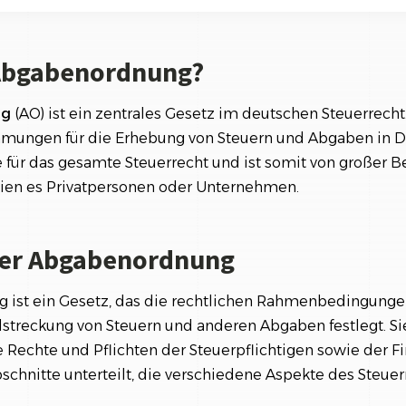
Referenzen
Orga
Abgabenordnung
Über
Schauen Sie einen kleinen Auszug
unserer Referenzen an...
 Abgabenordnung?
e der Abgabenordnung
er Abgabenordnung
ng
(AO) ist ein zentrales Gesetz im deutschen Steuerrecht.
mungen für die Erhebung von Steuern und Abgaben in D
 für das gesamte Steuerrecht und ist somit von großer B
seien es Privatpersonen oder Unternehmen.
der Abgabenordnung
ist ein Gesetz, das die rechtlichen Rahmenbedingungen
lstreckung von Steuern und anderen Abgaben festlegt. Si
e Rechte und Pflichten der Steuerpflichtigen sowie der 
schnitte unterteilt, die verschiedene Aspekte des Steue