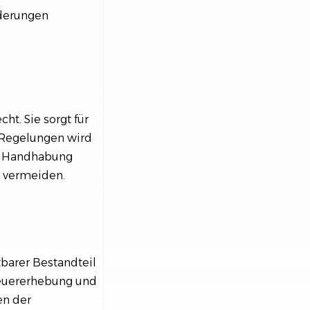
rderungen
t. Sie sorgt für
 Regelungen wird
he Handhabung
u vermeiden.
barer Bestandteil
teuererhebung und
en der