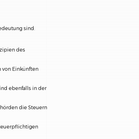
edeutung sind.
zipien des
n von Einkünften
nd ebenfalls in der
ehörden die Steuern
euerpflichtigen